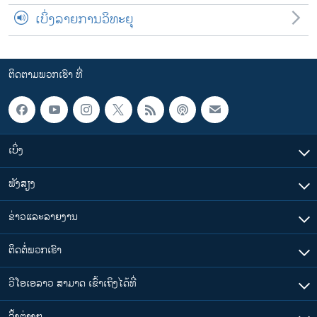
ເບິ່ງລາຍການວິທະຍຸ
ຕິດຕາມພວກເຮົາ ທີ່
ເບິ່ງ
ຟັງສຽງ
ຂ່າວແລະລາຍງານ
ຕິດຕໍ່ພວກເຮົາ
ວີໂອເອລາວ ສາມາດ ເຂົ້າເຖິງໄດ້ທີ່
​ລິ້ງ​ຕ່າງໆ