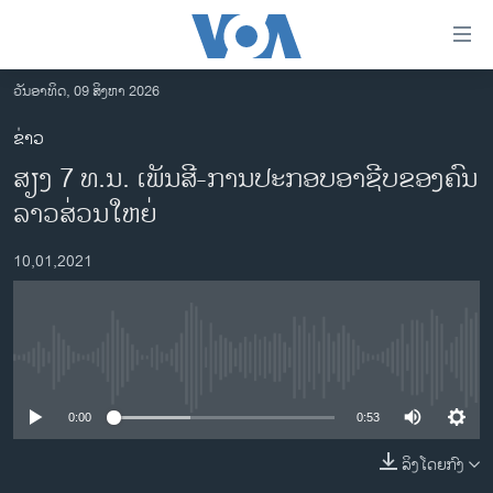
ລິ້ງ
ສຳຫລັບ
ເຂົ້າ
ວັນອາທິດ, 09 ສິງຫາ 2026
ຫາ
ໂຮມເພຈ
ຂ່າວ
ຂ້າມ
ລາວ
ສຽງ 7 ທ.ນ. ເພັນສີ-ການປະກອບອາຊີບຂອງຄົນ
ຂ້າມ
ອາເມຣິກາ
ຂ້າມ
ລາວສ່ວນໃຫຍ່
ໄປ
ການເລືອກຕັ້ງ ປະທານາທີບໍດີ ສະຫະລັດ 2024
ຫາ
10,01,2021
ຂ່າວ​ຈີນ
ຊອກ
ຄົ້ນ
ໂລກ
ເອເຊຍ
No media source currently available
ອິດສະຫຼະພາບດ້ານການຂ່າວ
0:00
0:53
ຊີວິດຊາວລາວ
ລິງໂດຍກົງ
ຊຸມຊົນຊາວລາວ