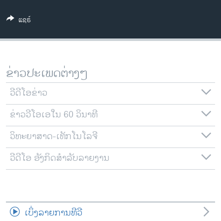
ວິທະຍາສາດ-ເທັກໂນໂລຈີ
ແຊຣ໌
ທຸລະກິດ
ພາສາອັງກິດ
ວີດີໂອ
ຂ່າວປະເພດຕ່າງໆ
ສຽງ
ວີດີໂອຂ່າວ
ລາຍການກະຈາຍສຽງ
ຕິດຕາມພວກເຮົາ ທີ່
ຂ່າວວີໂອເອໃນ 60 ວິນາທີ
ລາຍງານ
ວິທະຍາສາດ-ເທັກໂນໂລຈີ
ພາສາຕ່າງໆ
ວີດີໂອ ອັງກິດສຳລັບລາຍງານ
ເບິ່ງລາຍການທີວີ