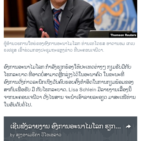
ວິທະຍາສາດ-ເທັກໂນໂລຈີ
ທຸລະກິດ
ພາສາອັງກິດ
ວີດີໂອ
ຜູ້ອຳນວຍການໃຫຍ່ຂອງອົງການອະນາໄມໂລກ ທ່ານເທໂດຣສ ອາດານອມ ເກເບ
ສຽງ
ຣເຢຊຸສ ເຂົ້າຮ່ວມກອງປະຊຸມຖະແຫຼງຂ່າວ ທີ່ນະຄອນເຈນີວາ.
ລາຍການກະຈາຍສຽງ
ອົງການອະນາໄມໂລກ ກໍາລັງຮຽກຮ້ອງໃຫ້ປະເທດຕ່າງໆ ກຽມຮັບມືກັບ
ຕິດຕາມພວກເຮົາ ທີ່
ໂຣກລະບາດ ທີ່ອາດບໍ່ສາມາດຫຼີກລ່ຽງໄດ້ໃນອະນາຄົດ ໃນຂະນະທີ່
ລາຍງານ
ອົງການດັ່ງກ່າວລະນຶກເຖິງວັນຄົບຮອບຄັ້ງທຳອິດໃນການກຽມພ້ອມຂອງ
ສາກົນເພື່ອຮັບ ມື ກັບໂຣກລະບາດ. Lisa Schlein ມີລາຍງານເລື້ອງນີ້
ຈາກນະຄອນເຈນີວາ ດັ່ງໄພສານ ຈະນຳເອົາລາຍລະອຽດ ມາສະເໜີທ່ານ
ພາສາຕ່າງໆ
ໃນອັນດັບຕໍ່ໄປ.
ເຊີນຟັງລາຍງານ ອົງການອະນາໄມໂລກ ຮຽກຮ້ອງໃຫ້ປະເທດຕ່າງໆ ກະກຽມຮັບມືກັບໂຣກລະບາດ ໃນອະນາຄົດ
by
ສຽງອາເມຣິກາ ວີໂອເອລາວ
No media source currently available