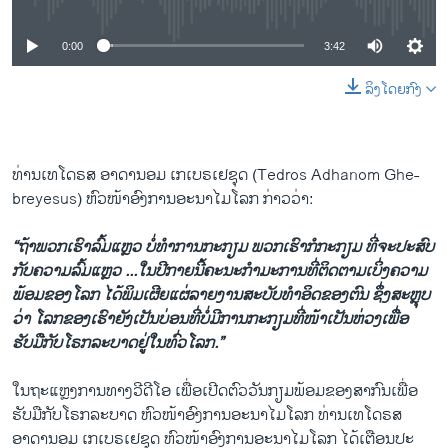
0:00
3:42
ລິງໂດຍກົງ
ທ່ານເທໂດຣສ ອາດານອມ ເກເບຣເຢຊຸດ (Tedros Adhanom Ghe-
breyesus) ຫົວໜ້າອົງການອະນາໄມໂລກ ກ່າວວ່າ:
“ຖ້າພວກເຮົາລົ້ມແຫຼວ ບໍ່ທຳການກະກຽມ ພວກເຮົາກໍກະກຽມ ທີ່ຈະປະສົບ
ກັບຄວາມລົ້ມແຫຼວ ...ໃນປີກາຍນີ້ຄະນະກຳມະການທີ່ຕິດຕາມເບິ່ງຄວາມ
ພ້ອມຂອງໂລກ ໄດ້ພິມເຜີຍແຜ່ລາຍງານສະບັບທຳອິດຂອງຕົນ ຊຶ່ງສະຫຼຸບ
ວ່າ ໂລກຂອງເຮົາຍັງເປັນບ່ອນທີ່ບໍ່ມີການກະກຽມທີ່ໜ້າເປັນຫ່ວງເພື່ອ
ຮັບມືກັບໂຣກລະບາດຢູ່ໃນທົ່ວໂລກ.”
ໃນຖະແຫຼງການທາງວີດີໂອ ເພື່ອເປີດຕົວວັນກຽມພ້ອມຂອງສາກົນເພື່ອ
ຮັບມືກັບໂຣກລະບາດ ຫົວໜ້າອົງການອະນາໄມໂລກ ທ່ານເທໂດຣສ
ອາດານອມ ເກເບຣເຢຊຸດ ຫົວໜ້າອົງການອະນາໄມໂລກ ໄດ້ເຕືອນປະ