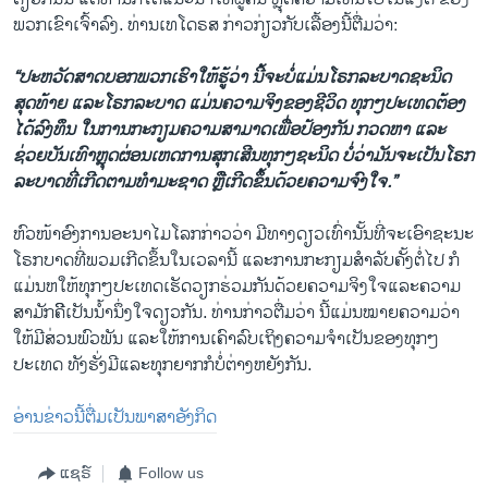
ພວກເຂົາເຈົ້າລົງ. ທ່ານເທໂດຣສ ກ່າວກ່ຽວກັບເລື້ອງນີ້ຕື່ມວ່າ:
“ປະຫວັດສາດບອກພວກເຮົາໃຫ້ຮູ້ວ່າ ນີ້ຈະບໍ່ແມ່ນໂຣກລະບາດຊະນິດ
ສຸດທ້າຍ ແລະໂຣກລະບາດ ແມ່ນຄວາມຈິງຂອງຊີວິດ ທຸກໆປະເທດຕ້ອງ
ໄດ້ລົງທຶນ ໃນການກະກຽມຄວາມສາມາດເພື່ອປ້ອງກັນ ກວດຫາ ແລະ
ຊ່ວຍບັນເທົາຫຼຸດຜ່ອນເຫດການສຸກເສີນທຸກໆຊະນິດ ບໍ່ວ່າມັນຈະເປັນໂຣກ
ລະບາດທີ່ເກີດຕາມທຳມະຊາດ ຫຼືເກີດຂຶ້ນດ້ວຍຄວາມຈົງໃຈ.”
ຫົວໜ້າອົງການອະນາໄມໂລກກ່າວວ່າ ມີທາງດຽວເທົ່ານັ້ນທີ່ຈະເອົາຊະນະ
ໂຣກບາດທີ່ພວມເກີດຂຶ້ນໃນເວລານີ້ ແລະການກະກຽມສຳລັບຄັ້ງຕໍ່ໄປ ກໍ
ແມ່ນຫໃຫ້ທຸກໆປະເທດເຮັດວຽກຮ່ວມກັນດ້ວຍຄວາມຈິງໃຈແລະຄວາມ
ສາມັກຄີິເປັນນ້ຳນຶ່ງໃຈດຽວກັນ. ທ່ານກ່າວຕື່ມວ່າ ນີ້ແມ່ນໝາຍຄວາມວ່າ
ໃຫ້ມີສ່ວນພົວພັນ ແລະໃຫ້ການເຄົາລົບເຖິງຄວາມຈຳເປັນຂອງທຸກໆ
ປະເທດ ທັງຮັ່ງມີແລະທຸກຍາກກໍບໍ່ຕ່າງຫຍັງກັນ.
ອ່ານຂ່າວນີ້ຕື່ມເປັນພາສາອັງກິດ
ແຊຣ໌
Follow us