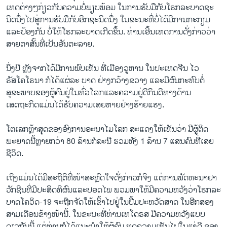
ເທດຕ່າງໆກ່ຽວກັບຄວາມບໍ່ພຽບພ້ອມ ໃນການຮັບມືກັບໂຣກລະບາດຊະ
ນິດນຶ່ງໄປສູ່ການຮັບມືກັບອີກຊະນິດນຶ່ງ ໃນຂະນະທີ່ບໍ່ໄດ້ມີການກະກຽມ
ແລະປ້ອງກັນ ບໍ່ໃຫ້ໂຣກລະບາດເກີດຂຶ້ນ. ທ່ານເອີ້ນເຫດການດັ່ງກ່າວວ່າ
ສາຍຕາສັ້ນທີ່ເປັນອັນຕະລາຍ.
ນຶ່ງປີ ຫຼັງຈາກໄດ້ມີການພົບເຫັນ ທີ່ເມືອງວູຫານ ໃນປະເທດຈີນ ໄວ
ຣັສໂຄໂຣນາ ກໍໄດ້ແຜ່ລະ ບາດ ຢ່າງກວ້າງຂວາງ ແລະມີຜົນກະທົບຕໍ່
ສຸຂະພາບຂອງຜູ້ຄົນຢູ່ໃນທົ່ວໂລກແລະຄວາມຢູ່ດີກິນດີທາງດ້ານ
ເສດຖະກິດແມ່ນໄດ້ຮັບຄວາມເສຍຫາຍຢ່າງຮ້າຍແຮງ.
ໂຕເລກຫຼ້າສຸດຂອງອົງການອະນາໄມໂລກ ສະແດງໃຫ້ເຫັນວ່າ ມີຜູ້ຕິດ
ພະຍາດນີ້ຫຼາຍກວ່າ 80 ລ້ານກໍລະນີ ຮວມທັງ 1 ລ້ານ 7 ແສນຄົນທີ່ເສຍ
ຊີວິດ.
ເຖິງແມ່ນໄດ້ມີສະຖິິຕິທີ່ໜ້າສະຫຼົດໃຈດັ່ງກ່າວກໍຈິງ ແຕ່ການພັດທະນາຢາ
ວັກຊີນທີ່ມີປະສິດທິຜົນແລະປອດໄພ ພວມພາໃຫ້ມີຄວາມຫວັງວ່າໂຣກລະ
ບາດໂຄວິດ-19 ຈະຖືກຈັດໃຫ້ເຂົ້າໄປຢູ່ໃນປື້ມປະຫວັດສາດ ໃນອີກສອງ
ສາມເດືອນຂ້າງໜ້ານີ້. ໃນຂະນະທີ່ທ່ານເທໂດຣສ ມີຄວາມຫວັງແບບ
ດຽວກັນນີ້ ແຕ່ທ່ານກໍໄດ້ແນະນຳໃຫ້ຜູ້ຄົນ ຫຼຸດຄວາມເຫັນໄປໃນແງ່ດີ ຂອງ