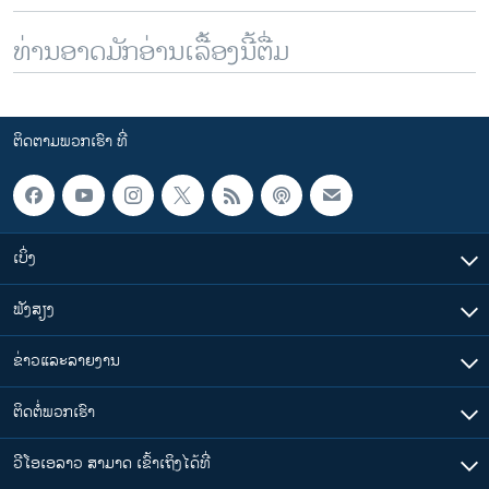
ທ່ານອາດມັກອ່ານເລື້ອງນີ້ຕື່ມ
ຕິດຕາມພວກເຮົາ ທີ່
ເບິ່ງ
ຟັງສຽງ
ຂ່າວແລະລາຍງານ
ຕິດຕໍ່ພວກເຮົາ
ວີໂອເອລາວ ສາມາດ ເຂົ້າເຖິງໄດ້ທີ່