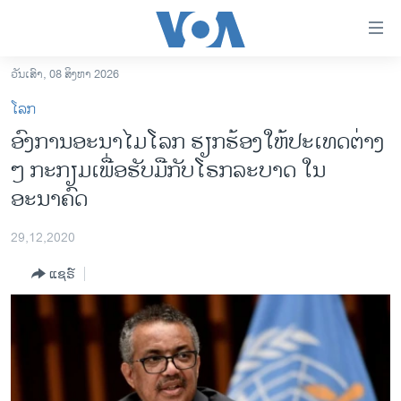
ລິ້ງ
ສຳຫລັບ
ເຂົ້າ
ວັນເສົາ, 08 ສິງຫາ 2026
ຫາ
ໂຮມເພຈ
ໂລກ
ຂ້າມ
ລາວ
ອົງການອະນາໄມໂລກ ຮຽກຮ້ອງໃຫ້ປະເທດຕ່າງ
ຂ້າມ
ອາເມຣິກາ
ໆ ກະກຽມເພື່ອຮັບມືກັບໂຣກລະບາດ ໃນ
ຂ້າມ
ໄປ
ການເລືອກຕັ້ງ ປະທານາທີບໍດີ ສະຫະລັດ 2024
ອະນາຄົດ
ຫາ
ຂ່າວ​ຈີນ
ຊອກ
29,12,2020
ຄົ້ນ
ໂລກ
ແຊຣ໌
ເອເຊຍ
ອິດສະຫຼະພາບດ້ານການຂ່າວ
ຊີວິດຊາວລາວ
ຊຸມຊົນຊາວລາວ