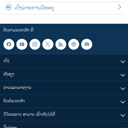
ເບິ່ງລາຍການວິທະຍຸ
ຕິດຕາມພວກເຮົາ ທີ່
ເບິ່ງ
ຟັງສຽງ
ຂ່າວແລະລາຍງານ
ຕິດຕໍ່ພວກເຮົາ
ວີໂອເອລາວ ສາມາດ ເຂົ້າເຖິງໄດ້ທີ່
​ລິ້ງ​ຕ່າງໆ