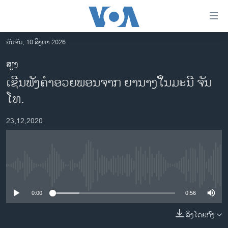
ລິ້ງ
ສຳຫລັບ
ເຂົ້າ
ວັນຈັນ, 10 ສິງຫາ 2026
ຫາ
ໂຮມເພຈ
ສຽງ
ຂ້າມ
ລາວ
ເຊີນຟັງຄຳອວຍພອນຈາກ ຍານາງໃັນມະນີ ຈັນ
ຂ້າມ
ອາເມຣິກາ
ຂ້າມ
ໂທ.
ໄປ
ການເລືອກຕັ້ງ ປະທານາທີບໍດີ ສະຫະລັດ 2024
ຫາ
23,12,2020
ຂ່າວ​ຈີນ
ຊອກ
ຄົ້ນ
ໂລກ
ເອເຊຍ
No media source currently available
ອິດສະຫຼະພາບດ້ານການຂ່າວ
0:00
0:56
ຊີວິດຊາວລາວ
ລິງໂດຍກົງ
ຊຸມຊົນຊາວລາວ