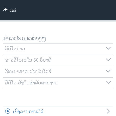
ວິທະຍາສາດ-ເທັກໂນໂລຈີ
ແຊຣ໌
ທຸລະກິດ
ພາສາອັງກິດ
ວີດີໂອ
ຂ່າວປະເພດຕ່າງໆ
ສຽງ
ວີດີໂອຂ່າວ
ລາຍການກະຈາຍສຽງ
ຕິດຕາມພວກເຮົາ ທີ່
ຂ່າວວີໂອເອໃນ 60 ວິນາທີ
ລາຍງານ
ວິທະຍາສາດ-ເທັກໂນໂລຈີ
ພາສາຕ່າງໆ
ວີດີໂອ ອັງກິດສຳລັບລາຍງານ
ເບິ່ງລາຍການທີວີ