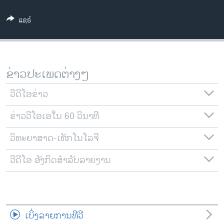
ວິທະຍາສາດ-ເທັກໂນໂລຈີ
ແຊຣ໌
ທຸລະກິດ
ພາສາອັງກິດ
ວີດີໂອ
ຂ່າວປະເພດຕ່າງໆ
ສຽງ
ວີດີໂອຂ່າວ
ລາຍການກະຈາຍສຽງ
ຕິດຕາມພວກເຮົາ ທີ່
ຂ່າວວີໂອເອໃນ 60 ວິນາທີ
ລາຍງານ
ວິທະຍາສາດ-ເທັກໂນໂລຈີ
ພາສາຕ່າງໆ
ວີດີໂອ ອັງກິດສຳລັບລາຍງານ
ເບິ່ງລາຍການທີວີ