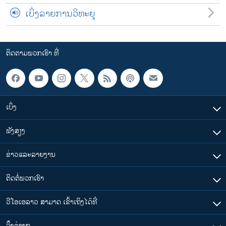
ເບິ່ງລາຍການວິທະຍຸ
ຕິດຕາມພວກເຮົາ ທີ່
ເບິ່ງ
ຟັງສຽງ
ຂ່າວແລະລາຍງານ
ຕິດຕໍ່ພວກເຮົາ
ວີໂອເອລາວ ສາມາດ ເຂົ້າເຖິງໄດ້ທີ່
​ລິ້ງ​ຕ່າງໆ