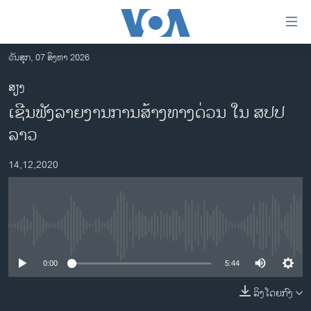
ລິ້ງ
ສຳຫລັບ
ເຂົ້າ
ວັນສຸກ, 07 ສິງຫາ 2026
ຫາ
ໂຮມເພຈ
ສຽງ
ຂ້າມ
ລາວ
ເຊີນຟັງລາຍງານການສ້າງທາງດ່ວນ ໃນ ສປປ
ຂ້າມ
ອາເມຣິກາ
ຂ້າມ
ລາວ
ໄປ
ການເລືອກຕັ້ງ ປະທານາທີບໍດີ ສະຫະລັດ 2024
ຫາ
14,12,2020
ຂ່າວ​ຈີນ
ຊອກ
ຄົ້ນ
ໂລກ
ເອເຊຍ
No media source currently available
ອິດສະຫຼະພາບດ້ານການຂ່າວ
0:00
5:44
ຊີວິດຊາວລາວ
ລິງໂດຍກົງ
ຊຸມຊົນຊາວລາວ