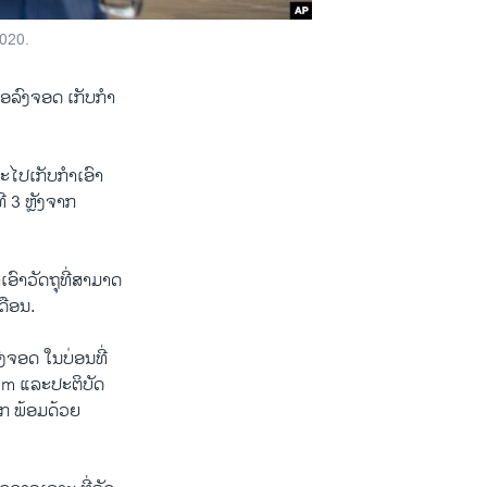
2020.
ື່ອລົງຈອດ ເກັບກຳ
ະໄປເກັບກຳເອົາ
ີ 3 ຫຼັງຈາກ
ອົາວັດຖຸທີ່ສາມາດ
ດືອນ.
ງຈອດ ໃນບ່ອນທີ່
rum ແລະປະຕິບັດ
ໂລກ ພ້ອມດ້ວຍ