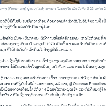
ນຈາງ (Wenchang) ຢູ່ແຂວງໄຮນັງ ທາງພາກໃຕ້ຂອງຈີນ ເມື່ອວັນຈັນ ທີ 23 ພະຈິກ 
ຼວດທີ່ບໍ່ມີຄົນຂັບ ໄປຍັງດວງເດືອນ ດ້ວຍຄວາມສຳເລັດຜົນໃນວັນຈັນວານນີ້ ເພ
່າງຢູ່ທີ່ນັ້ນ ແລ້ວກໍກັບຄືນມາສູ່ໂລກ.
ມສຳເລັດ ມັນຈະເປັນການປະຕິບັດງານເທື່ອທຳອິດຂອງປະເທດໃດກໍຕາມ ທີ່ຈ
້ນຜິວຂອງດວງເດືອນ ນັບແຕ່ຊຸມປີ 1970 ເປັນຕົ້ນມາ ແລະ ຈີນ ກໍເປັນປະເທດທ
 ທີ່ໄດ້ໄປເກັບກຳເອົາດິນຕົວຢ່າງຢູ່ທີ່ນັ້ນມາແລ້ວ.
ີ 5 ຊຶ່ງຕັ້ງຊື່ ຕາມຊື່ເທບພະເຈົ້າຍິງແຫ່ງດວງເດືອນຈະຊອກຫາທາງເກັບກຳເ
າສາດໃຫ້ມີຄວາມເຂົ້າໃຈຫຼາຍຂຶ້ນກ່ຽວກັບທີ່ມາ ແລະການເກີດຂຶ້ນຂອງດວງເ
ຼື NASA ຂອງສະຫະລັດ ກ່າວວ່າ ເປົ້າໝາຍຂອງການປະຕິບັດງານກໍແມ່ນລົ
ຈອດມາກ່ອນທີ່ຮູ້ກັນໃນຊື່ວ່າ ມະຫາສະໝຸດລົມພາຍຸ ຫຼື Oceanus Procella
ລານຶ່ງມື້ຂອງດວງເດືອນຊຶ່ງທໍ່ກັບ 14 ມື້ຂອງໂລກມະນຸດເຮົາ ແລະກັບຄືນມາສູ່
ັ້ນໜັກ 2 ກິໂລ ຊຶ່ງບາງທີອາດຈະເປັນດິນທີ່ຢູ່ເລິກເຖິງ 2 ແມັດ.