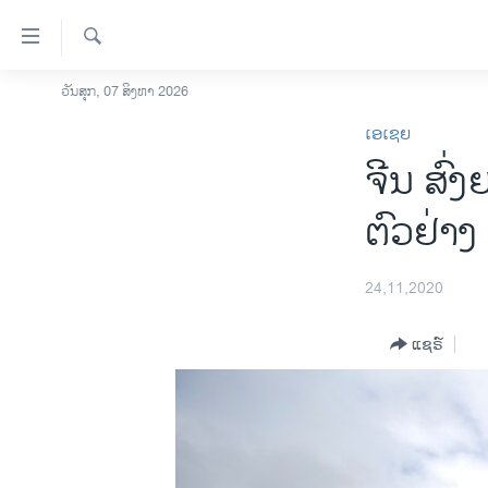
ລິ້ງ
ສຳຫລັບ
ເຂົ້າ
ຄົ້ນຫາ
ວັນສຸກ, 07 ສິງຫາ 2026
ໂຮມເພຈ
ຫາ
ເອເຊຍ
ລາວ
ຂ້າມ
ຈີນ ສົ່
ຂ້າມ
ອາເມຣິກາ
ຂ້າມ
ການເລືອກຕັ້ງ ປະທານາທີບໍດີ ສະຫະລັດ
ຕົວຢ່າງ
ໄປ
2024
ຫາ
ຂ່າວ​ຈີນ
ຊອກ
24,11,2020
ຄົ້ນ
ໂລກ
ແຊຣ໌
ເອເຊຍ
ອິດສະຫຼະພາບດ້ານການຂ່າວ
ຊີວິດຊາວລາວ
ຊຸມຊົນຊາວລາວ