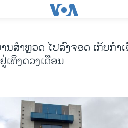
ງຍານສຳຫຼວດ ໄປລົງຈອດ ເກັບກຳເອ
 ຢູ່ເທິງດວງເດືອນ