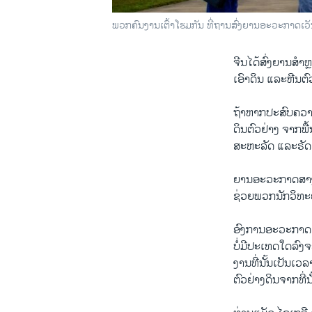
ພວກຄົນງານເຕົ້າໂຮມກັນ ທີ່ຖານສົ່ງຍານອະວະກາດເວັ
ຈີນໄດ້ສົ່ງຍານສຳຫ
ເອົາດິນ ແລະຫີນຕົວຢ
ຖ້າຫາກປະສົບຄວາ
ດິນຕົວຢ່າງ ຈາກພື
ສະຫະລັດ ແລະຣັດເຊຍ
ຍານອະວະກາດສາງເອ
ຊ່ວຍພວກນັກວິທະຍ
ອົງການອະວະກາດ ຫ
ບໍ່ມີປະເທດໃດລົງ
ງານທີ່ນັ້ນເປັນເວ
ຕົວຢ່າງດິນຈາກທີ່ນ