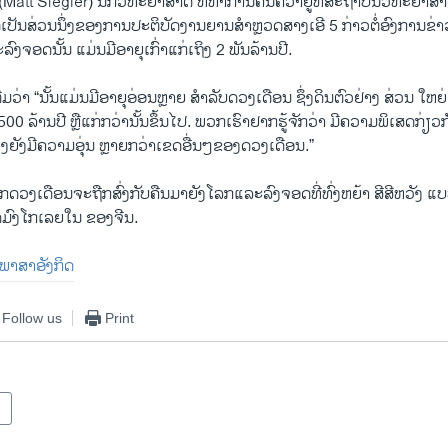
(Matt Siegler) ນັກວິທະຍາສາດ ທີ່ທຳການຄົ້ນຄວ້າຢູ່ທີ່ສະຖາບັນວິທະຍາສ
ໄດ້ເປັນສ່ວນນຶ່ງຂອງການປະຕິບັດງານຍານສຳຫຼວດສາງເອີ 5 ກ່າວຕໍ່ອົງການຂ່າ
ງຈອດນັ້ນ ແມ່ນມີອາຍຸເກົ່າແກ່ເຖິງ 2 ພັນລ້ານປີ.
ື່ມວ່າ “ນັ້ນແມ່ນມີອາຍຸອ່ອນຫຼາຍ ສຳລັບດວງເດືອນ ຊຶ່ງດິນຕົວຢ່າງ ສ່ວນ ໃ
500 ລ້ານປີ ຫຼືແກ່ກວ່ານັ້ນຂຶ້ນໄປ. ພວກເຮົາຢາກຮູ້ຈັກວ່າ ມີຄວາມພິເສດກ່ຽວກັ
່ງຍັງມີຄວາມອຸ່ນ ຫຼາຍກວ່າເຂດອື່ນໆຂອງດວງເດືອນ.”
ກດວງເດືອນຈະຖືກສົ່ງກັບຄືນມາຍັງໂລກແລະລົງຈອດທີ່ທົ່ງຫຍ້າ ສີສີຫວັງ ແ
ດມົງໂກເລຍໃນ ຂອງຈີນ.
ັນພາສາອັງກິດ
Follow us
Print