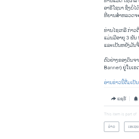
ທ່ານແມັດ ໄຊເກລີ 
ອາຣີໂຊນາ ຊຶ່ງບໍ່
ທີ່ຍານສຳຫລວດຈະລົ
ທ່ານໄຊເກລີ ກ່າວຕ
ແມ່ນມີອາຍຸ 3 ພັນ 
ແລະເປັນຫຍັງມັນຈຶ
ຕົວຢ່າງຂອງດິນຈາ
Banner) ຢູ່ໃນເຂ
ອ່ານຂ່າວນີ້ຕື່ມເປ
ແຊຣ໌
This item is part of
ຂ່າວ
ເອເຊຍ