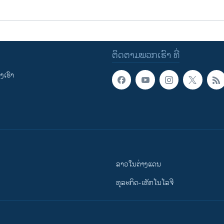
ຕິດຕາມພວກເຮົາ ທີ່
ເຮົາ
ລາວໃນຕ່າງແດນ
ທຸລະກິດ-ເທັກໂນໂລຈີ