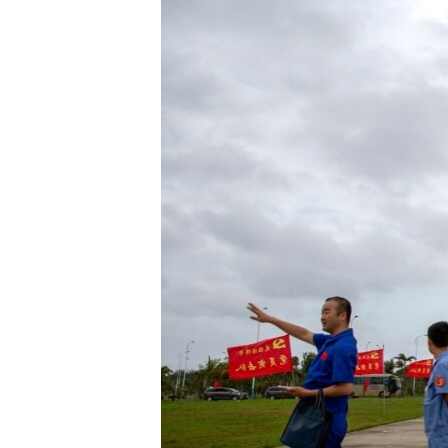
ວິທະຍາສາດ-ເທັກໂນໂລຈີ
ທຸລະກິດ
ພາສາອັງກິດ
ວີດີໂອ
ສຽງ
ລາຍການກະຈາຍສຽງ
ລາຍງານ