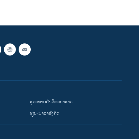
ສຸຂະພາບກັບວິທະຍາສາດ
ຮຽນ-ພາສາອັງກິດ