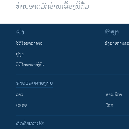
ທ່ານອາດມັກອ່ານເລື້ອງນີ້ຕື່ມ
ເບິ່ງ
ຟັງສຽງ
ວີດີໂອພາສາລາວ
ຟັງລາຍການຂອງ
ຢູທູບ
ວີດີໂອພາສາອັງກິດ
ຂ່າວແລະລາຍງານ
ລາວ
ອາເມຣິກາ
ເອເຊຍ
ໂລກ
ຕິດຕໍ່ພວກເຮົາ