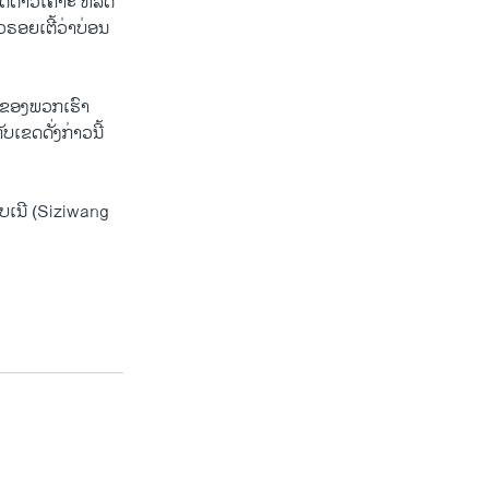
າດດາວເຄາະ ທີ່ລັດ
ວຣອຍເຕີ້ວ່າບ່ອນ
ຫຍ່ຂອງພວກເຮົາ
ບເຂດດັ່ງກ່າວນີ້
ບບເນີ (Siziwang