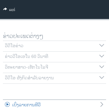
ວິທະຍາສາດ-ເທັກໂນໂລຈີ
ແຊຣ໌
ທຸລະກິດ
ພາສາອັງກິດ
ວີດີໂອ
ຂ່າວປະເພດຕ່າງໆ
ສຽງ
ວີດີໂອຂ່າວ
ລາຍການກະຈາຍສຽງ
ຕິດຕາມພວກເຮົາ ທີ່
ຂ່າວວີໂອເອໃນ 60 ວິນາທີ
ລາຍງານ
ວິທະຍາສາດ-ເທັກໂນໂລຈີ
ພາສາຕ່າງໆ
ວີດີໂອ ອັງກິດສຳລັບລາຍງານ
ເບິ່ງລາຍການທີວີ