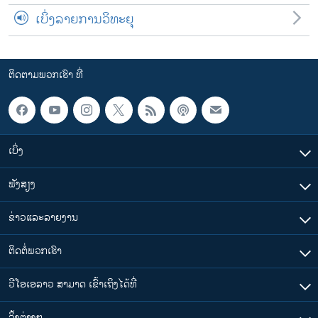
ເບິ່ງລາຍການວິທະຍຸ
ຕິດຕາມພວກເຮົາ ທີ່
ເບິ່ງ
ຟັງສຽງ
ຂ່າວແລະລາຍງານ
ຕິດຕໍ່ພວກເຮົາ
ວີໂອເອລາວ ສາມາດ ເຂົ້າເຖິງໄດ້ທີ່
​ລິ້ງ​ຕ່າງໆ