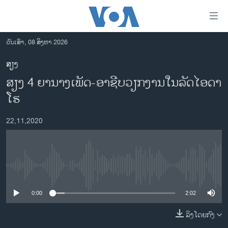
ລິ້ງ
ສຳຫລັບ
ເຂົ້າ
ວັນເສົາ, 08 ສິງຫາ 2026
ຫາ
ໂຮມເພຈ
ສຽງ
ຂ້າມ
ລາວ
ສຽງ 4 ຍານາງເພັດ-ອາຊີບວຽກງານໃນລັດໄອດາ
ຂ້າມ
ອາເມຣິກາ
ຂ້າມ
ໂຮ
ໄປ
ການເລືອກຕັ້ງ ປະທານາທີບໍດີ ສະຫະລັດ 2024
ຫາ
22,11,2020
ຂ່າວ​ຈີນ
ຊອກ
ຄົ້ນ
ໂລກ
ເອເຊຍ
No media source currently available
ອິດສະຫຼະພາບດ້ານການຂ່າວ
0:00
2:02
ຊີວິດຊາວລາວ
ລິງໂດຍກົງ
ຊຸມຊົນຊາວລາວ