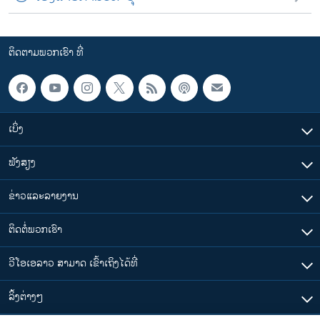
ຕິດຕາມພວກເຮົາ ທີ່
ເບິ່ງ
ຟັງສຽງ
ຂ່າວແລະລາຍງານ
ຕິດຕໍ່ພວກເຮົາ
ວີໂອເອລາວ ສາມາດ ເຂົ້າເຖິງໄດ້ທີ່
​ລິ້ງ​ຕ່າງໆ