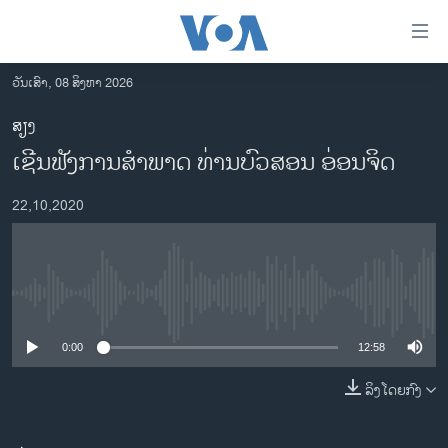
ລິ້ງ
ສຳຫລັບ
ເຂົ້າ
ວັນເສົາ, 08 ສິງຫາ 2026
ຫາ
ໂຮມເພຈ
ສຽງ
ຂ້າມ
ລາວ
ເຊີນຟັງການສຳພາດ ທ່ານບົວສອນ ອ່ອນຈິດ
ຂ້າມ
ອາເມຣິກາ
ຂ້າມ
22,10,2020
ໄປ
ການເລືອກຕັ້ງ ປະທານາທີບໍດີ ສະຫະລັດ 2024
ຫາ
ຂ່າວ​ຈີນ
ຊອກ
ຄົ້ນ
ໂລກ
No media source currently available
ເອເຊຍ
0:00
12:58
ອິດສະຫຼະພາບດ້ານການຂ່າວ
ຊີວິດຊາວລາວ
ລິງໂດຍກົງ
ຊຸມຊົນຊາວລາວ