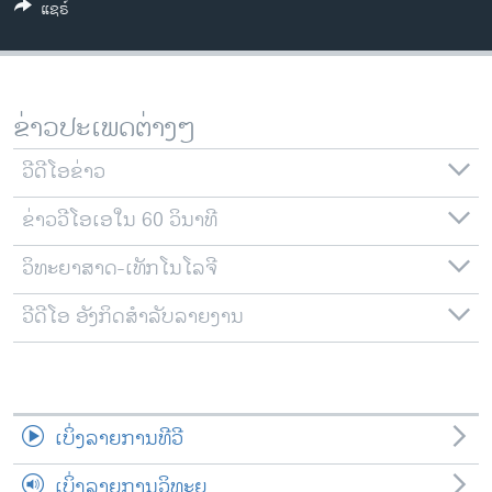
ແຊຣ໌
ວິທະຍາສາດ-ເທັກໂນໂລຈີ
ທຸລະກິດ
ພາສາອັງກິດ
ຂ່າວປະເພດຕ່າງໆ
ວີດີໂອ
ວີດີໂອຂ່າວ
ສຽງ
ຂ່າວວີໂອເອໃນ 60 ວິນາທີ
ລາຍການກະຈາຍສຽງ
ຕິດຕາມພວກເຮົາ ທີ່
ລາຍງານ
ວິທະຍາສາດ-ເທັກໂນໂລຈີ
ວີດີໂອ ອັງກິດສຳລັບລາຍງານ
ພາສາຕ່າງໆ
ເບິ່ງລາຍການທີວີ
ເບິ່ງລາຍການວິທະຍຸ