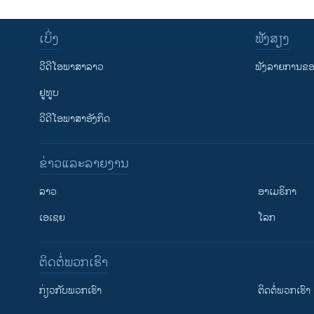
ເບິ່ງ
ຟັງສຽງ
ວີດີໂອພາສາລາວ
ຟັງລາຍການຂອງ
ຢູທູບ
ວີດີໂອພາສາອັງກິດ
ຂ່າວແລະລາຍງານ
ລາວ
ອາເມຣິກາ
ເອເຊຍ
ໂລກ
ຕິດຕໍ່ພວກເຮົາ
ກ່ຽວກັບພວກເຮົາ
ຕິດຕໍ່ພວກເຮົາ