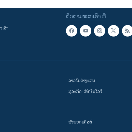
ຕິດຕາມພວກເຮົາ ທີ່
ເຮົາ
ລາວໃນຕ່າງແດນ
ທຸລະກິດ-ເທັກໂນໂລຈີ
ຟັງພອດແຄັສຕ໌