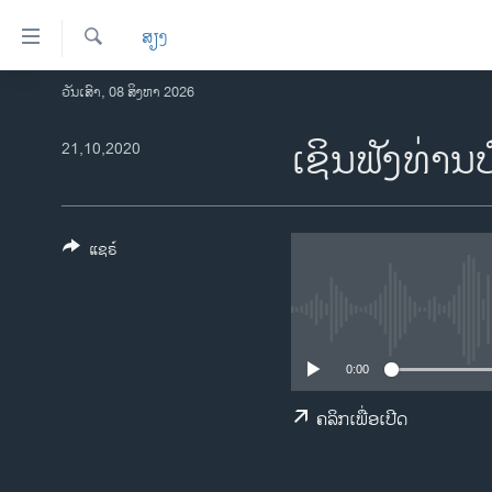
ລິ້ງ
ສຽງ
ສຳຫລັບ
ເຂົ້າ
ຄົ້ນຫາ
ວັນເສົາ, 08 ສິງຫາ 2026
ໂຮມເພຈ
ຫາ
ລາວ
ເຊິນຟັງທ່ານ
21,10,2020
ຂ້າມ
ຂ້າມ
ອາເມຣິກາ
ຂ້າມ
ການເລືອກຕັ້ງ ປະທານາທີບໍດີ ສະຫະລັດ
ໄປ
2024
ແຊຣ໌
ຫາ
ຂ່າວ​ຈີນ
ຊອກ
ຄົ້ນ
ໂລກ
ເອເຊຍ
0:00
ອິດສະຫຼະພາບດ້ານການຂ່າວ
ຄລິກເພື່ອເປີດ
ຊີວິດຊາວລາວ
ຊຸມຊົນຊາວລາວ