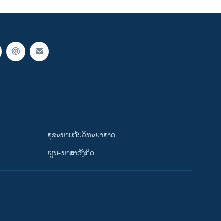
ສຸຂະພາບກັບວິທະຍາສາດ
ຮຽນ-ພາສາອັງກິດ