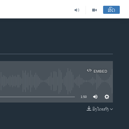
ສົດ
EMBED
ble
1:50
ລິງໂດຍກົງ
EMBED