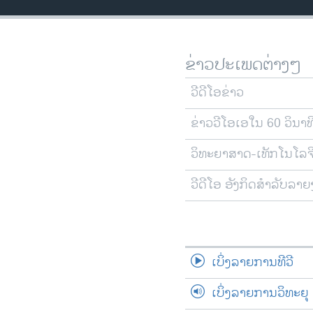
ວິທະຍາສາດ-ເທັກໂນໂລຈີ
ທຸລະກິດ
ຂ່າວປະເພດຕ່າງໆ
ພາສາອັງກິດ
ວີດີໂອ
ວີດີໂອຂ່າວ
ສຽງ
ຂ່າວວີໂອເອໃນ 60 ວິນາທ
ລາຍການກະຈາຍສຽງ
ວິທະຍາສາດ-ເທັກໂນໂລຈ
ລາຍງານ
ວີດີໂອ ອັງກິດສຳລັບລາ
ເບິ່ງລາຍການທີວີ
ເບິ່ງລາຍການວິທະຍຸ