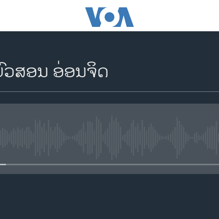
ບົວສອນ ອ່ອນຈິດ
No media source currently availa