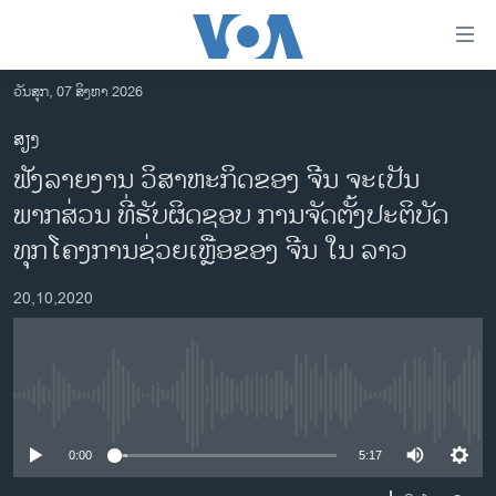
ລິ້ງ
ສຳຫລັບ
ເຂົ້າ
ວັນສຸກ, 07 ສິງຫາ 2026
ຫາ
ໂຮມເພຈ
ສຽງ
ຂ້າມ
ລາວ
ຟັງລາຍງານ ວິສາຫະກິດຂອງ ຈີນ ຈະເປັນ
ຂ້າມ
ອາເມຣິກາ
ຂ້າມ
ພາກສ່ວນ ທີ່ຮັບຜິດຊອບ ການຈັດຕັ້ງປະຕິບັດ
ໄປ
ການເລືອກຕັ້ງ ປະທານາທີບໍດີ ສະຫະລັດ 2024
ທຸກໂຄງການຊ່ວຍເຫຼືອຂອງ ຈີນ ໃນ ລາວ
ຫາ
ຂ່າວ​ຈີນ
ຊອກ
20,10,2020
ຄົ້ນ
ໂລກ
ເອເຊຍ
ອິດສະຫຼະພາບດ້ານການຂ່າວ
No media source currently available
ຊີວິດຊາວລາວ
0:00
5:17
ຊຸມຊົນຊາວລາວ