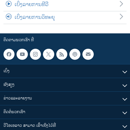
ເບິ່ງລາຍການທີວີ
ເບິ່ງລາຍການວິທະຍຸ
ຕິດຕາມພວກເຮົາ ທີ່
ເບິ່ງ
ຟັງສຽງ
ຂ່າວແລະລາຍງານ
ຕິດຕໍ່ພວກເຮົາ
ວີໂອເອລາວ ສາມາດ ເຂົ້າເຖິງໄດ້ທີ່