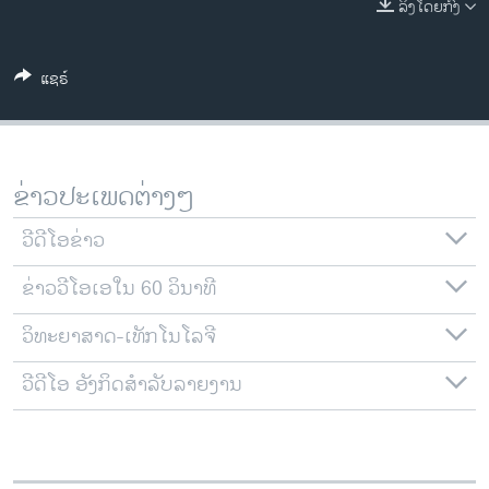
ລິງໂດຍກົງ
ວິທະຍາສາດ-ເທັກໂນໂລຈີ
ທຸລະກິດ
ແຊຣ໌
ພາສາອັງກິດ
ວີດີໂອ
ສຽງ
ຂ່າວປະເພດຕ່າງໆ
ລາຍການກະຈາຍສຽງ
ຕິດຕາມພວກເຮົາ ທີ່
ວີດີໂອຂ່າວ
ລາຍງານ
ຂ່າວວີໂອເອໃນ 60 ວິນາທີ
ວິທະຍາສາດ-ເທັກໂນໂລຈີ
ພາສາຕ່າງໆ
ວີດີໂອ ອັງກິດສຳລັບລາຍງານ