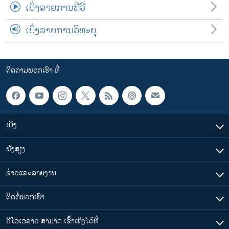
ເບິ່ງລາຍການທີວີ
ເບິ່ງລາຍການວິທະຍຸ
ຕິດຕາມພວກເຮົາ ທີ່
ເບິ່ງ
ຟັງສຽງ
ຂ່າວແລະລາຍງານ
ຕິດຕໍ່ພວກເຮົາ
ວີໂອເອລາວ ສາມາດ ເຂົ້າເຖິງໄດ້ທີ່