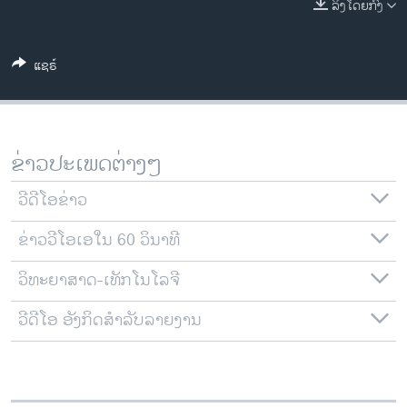
ລິງໂດຍກົງ
ວິທະຍາສາດ-ເທັກໂນໂລຈີ
ທຸລະກິດ
ແຊຣ໌
ພາສາອັງກິດ
ວີດີໂອ
ສຽງ
ຂ່າວປະເພດຕ່າງໆ
ລາຍການກະຈາຍສຽງ
ຕິດຕາມພວກເຮົາ ທີ່
ວີດີໂອຂ່າວ
ລາຍງານ
ຂ່າວວີໂອເອໃນ 60 ວິນາທີ
ວິທະຍາສາດ-ເທັກໂນໂລຈີ
ພາສາຕ່າງໆ
ວີດີໂອ ອັງກິດສຳລັບລາຍງານ