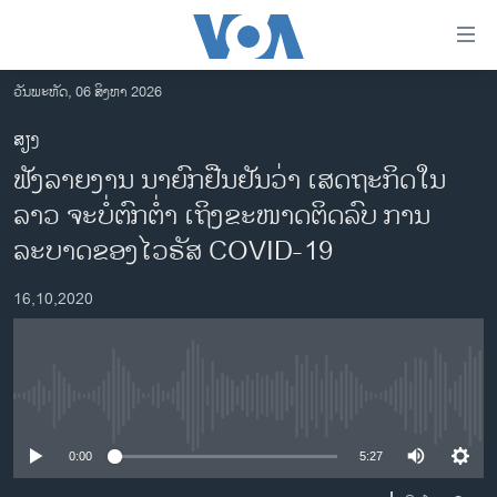
ລິ້ງ
ສຳຫລັບ
ເຂົ້າ
ວັນພະຫັດ, 06 ສິງຫາ 2026
ຫາ
ໂຮມເພຈ
ສຽງ
ຂ້າມ
ລາວ
ຟັງລາຍງານ ນາຍົກຢືນຢັນວ່າ ເສດຖະກິດໃນ
ຂ້າມ
ອາເມຣິກາ
ຂ້າມ
ລາວ ຈະບໍ່ຕົກຕໍ່າ ເຖິງຂະໜາດຕິດລົບ ການ
ໄປ
ການເລືອກຕັ້ງ ປະທານາທີບໍດີ ສະຫະລັດ 2024
ລະບາດຂອງໄວຣັສ COVID-19
ຫາ
ຂ່າວ​ຈີນ
ຊອກ
16,10,2020
ຄົ້ນ
ໂລກ
ເອເຊຍ
ອິດສະຫຼະພາບດ້ານການຂ່າວ
No media source currently available
ຊີວິດຊາວລາວ
0:00
5:27
ຊຸມຊົນຊາວລາວ