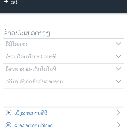
ແຊຣ໌
ວິທະຍາສາດ-ເທັກໂນໂລຈີ
ທຸລະກິດ
ພາສາອັງກິດ
ຂ່າວປະເພດຕ່າງໆ
ວີດີໂອ
ວີດີໂອຂ່າວ
ສຽງ
ຂ່າວວີໂອເອໃນ 60 ວິນາທີ
ລາຍການກະຈາຍສຽງ
ຕິດຕາມພວກເຮົາ ທີ່
ລາຍງານ
ວິທະຍາສາດ-ເທັກໂນໂລຈີ
ວີດີໂອ ອັງກິດສຳລັບລາຍງານ
ພາສາຕ່າງໆ
ເບິ່ງລາຍການທີວີ
ເບິ່ງລາຍການວິທະຍຸ