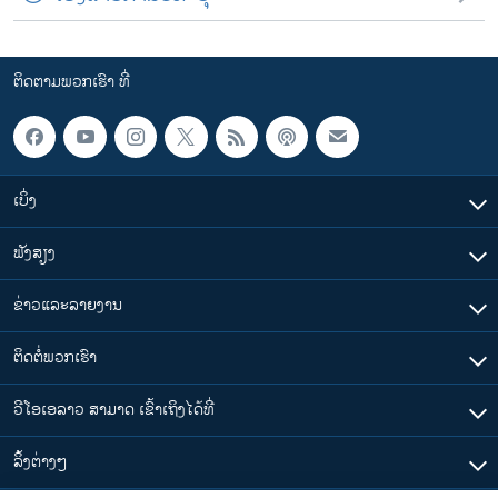
ຕິດຕາມພວກເຮົາ ທີ່
ເບິ່ງ
ຟັງສຽງ
ຂ່າວແລະລາຍງານ
ຕິດຕໍ່ພວກເຮົາ
ວີໂອເອລາວ ສາມາດ ເຂົ້າເຖິງໄດ້ທີ່
​ລິ້ງ​ຕ່າງໆ