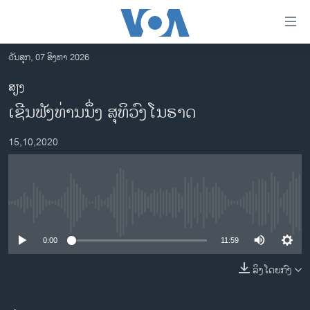
ລິ້ງ
ສຳຫລັບ
ເຂົ້າ
ວັນສຸກ, 07 ສິງຫາ 2026
ຫາ
ໂຮມເພຈ
ສຽງ
ຂ້າມ
ລາວ
ເຊີນຟັງທ່ານນຶ່ງ ສຸທິວົງໂນຣາດ
ຂ້າມ
ອາເມຣິກາ
ຂ້າມ
15,10,2020
ໄປ
ການເລືອກຕັ້ງ ປະທານາທີບໍດີ ສະຫະລັດ 2024
ຫາ
ຂ່າວ​ຈີນ
ຊອກ
ຄົ້ນ
ໂລກ
No media source currently available
ເອເຊຍ
0:00
11:59
ອິດສະຫຼະພາບດ້ານການຂ່າວ
ຊີວິດຊາວລາວ
ລິງໂດຍກົງ
ຊຸມຊົນຊາວລາວ