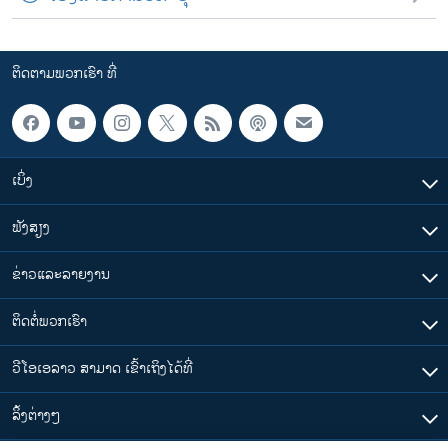
ຕິດຕາມພວກເຮົາ ທີ່
ເບິ່ງ
ຟັງສຽງ
ຂ່າວແລະລາຍງານ
ຕິດຕໍ່ພວກເຮົາ
ວີໂອເອລາວ ສາມາດ ເຂົ້າເຖິງໄດ້ທີ່
​ລິ້ງ​ຕ່າງໆ