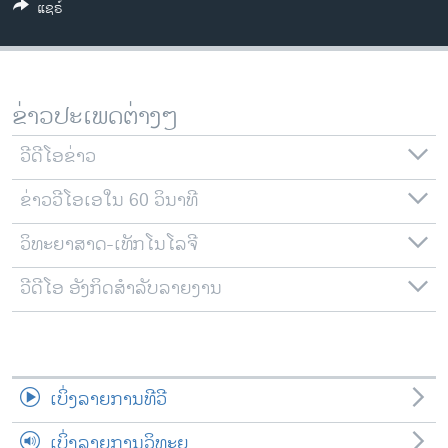
ແຊຣ໌
ວິທະຍາສາດ-ເທັກໂນໂລຈີ
ທຸລະກິດ
ພາສາອັງກິດ
ຂ່າວປະເພດຕ່າງໆ
ວີດີໂອ
ວີດີໂອຂ່າວ
ສຽງ
ຂ່າວວີໂອເອໃນ 60 ວິນາທີ
ລາຍການກະຈາຍສຽງ
ຕິດຕາມພວກເຮົາ ທີ່
ລາຍງານ
ວິທະຍາສາດ-ເທັກໂນໂລຈີ
ວີດີໂອ ອັງກິດສຳລັບລາຍງານ
ພາສາຕ່າງໆ
ເບິ່ງລາຍການທີວີ
ເບິ່ງລາຍການວິທະຍຸ