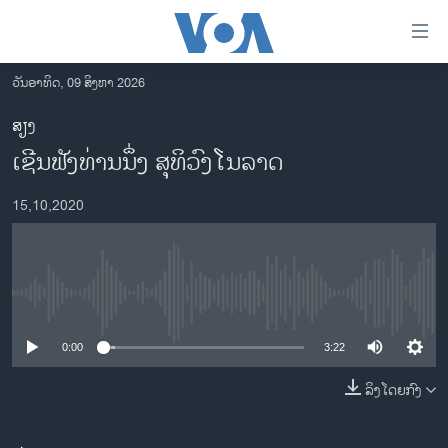
ລິ້ງ
ສຳຫລັບ
ເຂົ້າ
ວັນອາທິດ, 09 ສິງຫາ 2026
ຫາ
ໂຮມເພຈ
ສຽງ
ຂ້າມ
ລາວ
ເຊີນຟັງທ່ານນຶ່ງ ສຸທິວົງໂນລາດ
ຂ້າມ
ອາເມຣິກາ
ຂ້າມ
15,10,2020
ໄປ
ການເລືອກຕັ້ງ ປະທານາທີບໍດີ ສະຫະລັດ 2024
ຫາ
ຂ່າວ​ຈີນ
ຊອກ
ຄົ້ນ
ໂລກ
No media source currently available
ເອເຊຍ
0:00
3:22
ອິດສະຫຼະພາບດ້ານການຂ່າວ
ຊີວິດຊາວລາວ
ລິງໂດຍກົງ
ຊຸມຊົນຊາວລາວ