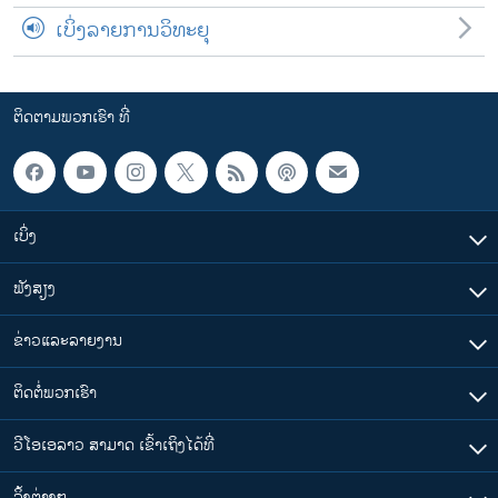
ເບິ່ງລາຍການວິທະຍຸ
ຕິດຕາມພວກເຮົາ ທີ່
ເບິ່ງ
ຟັງສຽງ
ຂ່າວແລະລາຍງານ
ຕິດຕໍ່ພວກເຮົາ
ວີໂອເອລາວ ສາມາດ ເຂົ້າເຖິງໄດ້ທີ່
​ລິ້ງ​ຕ່າງໆ