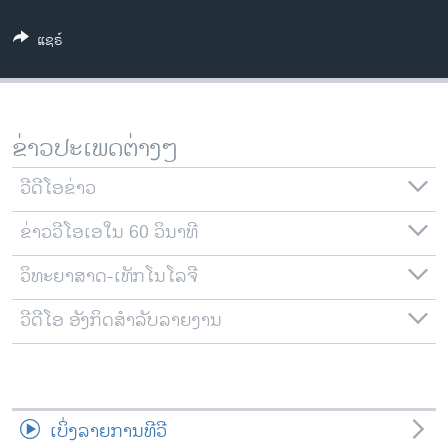
ວິທະຍາສາດ-ເທັກໂນໂລຈີ
ແຊຣ໌
ທຸລະກິດ
ພາສາອັງກິດ
ວີດີໂອ
ຂ່າວປະເພດຕ່າງໆ
ສຽງ
ວີດີໂອຂ່າວ
ລາຍການກະຈາຍສຽງ
ຕິດຕາມພວກເຮົາ ທີ່
ຂ່າວວີໂອເອໃນ 60 ວິນາທີ
ລາຍງານ
ວິທະຍາສາດ-ເທັກໂນໂລຈີ
ພາສາຕ່າງໆ
ວີດີໂອ ອັງກິດສຳລັບລາຍງານ
ເບິ່ງລາຍການທີວີ