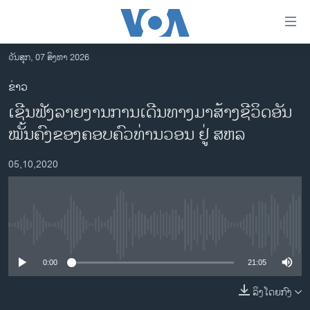
ລິ້ງ
ສຳຫລັບ
ເຂົ້າ
ວັນສຸກ, 07 ສິງຫາ 2026
ຫາ
ໂຮມເພຈ
ຂ່າວ
ຂ້າມ
ລາວ
ເຊີນຟັງລາຍງານການເດີນທາງມາສ້າງຊີວິດອັນ
ຂ້າມ
ອາເມຣິກາ
ຂ້າມ
ໝັ້ນຄົງຂອງຄອບຄົວທ່ານວອນ ຢູ່ ສຫລ
ໄປ
ການເລືອກຕັ້ງ ປະທານາທີບໍດີ ສະຫະລັດ 2024
ຫາ
05,10,2020
ຂ່າວ​ຈີນ
ຊອກ
ຄົ້ນ
ໂລກ
ເອເຊຍ
No media source currently available
ອິດສະຫຼະພາບດ້ານການຂ່າວ
0:00
21:05
ຊີວິດຊາວລາວ
ລິງໂດຍກົງ
ຊຸມຊົນຊາວລາວ