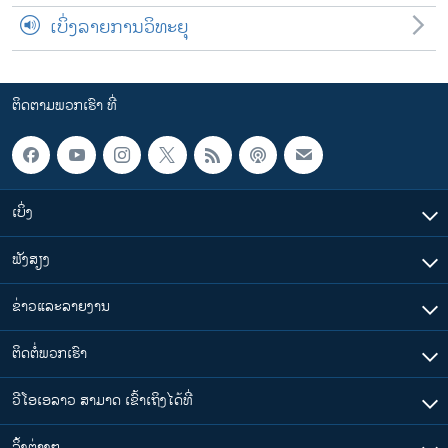
ເບິ່ງລາຍການວິທະຍຸ
ຕິດຕາມພວກເຮົາ ທີ່
ເບິ່ງ
ຟັງສຽງ
ຂ່າວແລະລາຍງານ
ຕິດຕໍ່ພວກເຮົາ
ວີໂອເອລາວ ສາມາດ ເຂົ້າເຖິງໄດ້ທີ່
​ລິ້ງ​ຕ່າງໆ