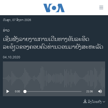
ລິ້ງ
ສຳຫລັບ
ເຂົ້າ
ວັນສຸກ, 07 ສິງຫາ 2026
ຫາ
ໂຮມເພຈ
ຂ່າວ
ຂ້າມ
ລາວ
ເຊີນຟັງລາຍງານການເດີນທາງອັນລະອິດ
ຂ້າມ
ອາເມຣິກາ
ຂ້າມ
ລະອ້ຽວຂອງຄອບຄົວທ່ານວອນມາຍັງສະຫະລັດ
ໄປ
ການເລືອກຕັ້ງ ປະທານາທີບໍດີ ສະຫະລັດ 2024
ຫາ
04,10,2020
ຂ່າວ​ຈີນ
ຊອກ
ຄົ້ນ
ໂລກ
ເອເຊຍ
No media source currently available
ອິດສະຫຼະພາບດ້ານການຂ່າວ
0:00
21:06
ຊີວິດຊາວລາວ
ລິງໂດຍກົງ
ຊຸມຊົນຊາວລາວ