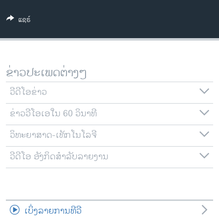
ວິທະຍາສາດ-ເທັກໂນໂລຈີ
ແຊຣ໌
ທຸລະກິດ
ພາສາອັງກິດ
ວີດີໂອ
ຂ່າວປະເພດຕ່າງໆ
ສຽງ
ວີດີໂອຂ່າວ
ລາຍການກະຈາຍສຽງ
ຕິດຕາມພວກເຮົາ ທີ່
ຂ່າວວີໂອເອໃນ 60 ວິນາທີ
ລາຍງານ
ວິທະຍາສາດ-ເທັກໂນໂລຈີ
ພາສາຕ່າງໆ
ວີດີໂອ ອັງກິດສຳລັບລາຍງານ
ເບິ່ງລາຍການທີວີ