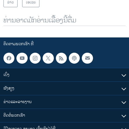
ຂ່າວ
ເອເຊຍ
ທ່ານອາດມັກອ່ານເລື້ອງນີ້ຕື່ມ
ຕິດຕາມພວກເຮົາ ທີ່
ເບິ່ງ
ຟັງສຽງ
ຂ່າວແລະລາຍງານ
ຕິດຕໍ່ພວກເຮົາ
ວີໂອເອລາວ ສາມາດ ເຂົ້າເຖິງໄດ້ທີ່