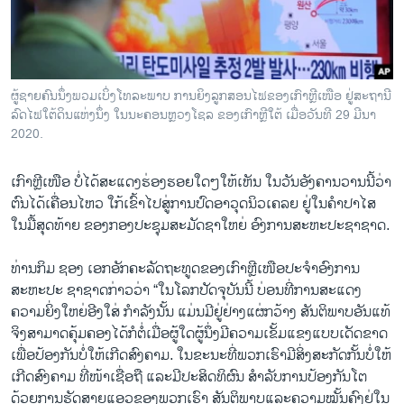
ວິທະຍາສາດ-ເທັກໂນໂລຈີ
ທຸລະກິດ
ພາສາອັງກິດ
ຜູ້ຊາຍຄົນນຶ່ງພວມເບິ່ງໂທລະພາບ ການຍິງລູກສອນໄຟຂອງເກົາຫຼີເໜືອ ຢູ່ສະຖານີ
ວີດີໂອ
ລົດໄຟໃຕ້ດິນແຫ່ງນຶ່ງ ໃນນະຄອນຫຼວງໂຊລ ຂອງເກົາຫຼີໃຕ້ ເມື່ອວັນທີ 29 ມີນາ
2020.​
ສຽງ
ເກົາຫຼີເໜືອ ບໍ່ໄດ້ສະແດງຮ່ອງຮອຍໃດໆໃຫ້ເຫັນ ໃນວັນອັງຄານວານນີ້ວ່າ
ລາຍການກະຈາຍສຽງ
ຕິດຕາມພວກເຮົາ ທີ່
ຕົນໄດ້ເຄື່ອນໄຫວ ໃກ້ເຂົ້າໄປສູ່ການປົດອາວຸດນິວເຄລຍ ຢູ່ໃນຄຳປາໄສ
ລາຍງານ
ໃນມື້ສຸດທ້າຍ ຂອງກອງປະຊຸມສະມັດຊາໃຫຍ່ ອົງການສະຫະປະຊາຊາດ.
ທ່ານກິມ ຊອງ ເອກອັກຄະລັດຖະທູດຂອງເກົາຫຼີເໜືອປະຈຳອົງການ
ພາສາຕ່າງໆ
ສະຫະປະ ຊາຊາດກ່າວວ່າ “ໃນໂລກປັດຈຸບັນນີ້ ບ່ອນທີ່ການສະແດງ
ຄວາມຍິ່ງໃຫຍ່ອີງໃສ່ ກຳລັງນັ້ນ ແມ່ນມີຢູ່ຢ່າງແຜ່ກວ້າງ ສັນຕິພາບອັນແທ້
ຈິງສາມາດຄຸ້ມຄອງໄດ້ກໍຕໍ່ເມື່ອຜູ້ໃດຜູ້ນຶ່ງມີຄວາມເຂັ້ມແຂງແບບເດັດຂາດ
ເພື່ອປ້ອງກັນບໍ່ໃຫ້ເກີດສົງຄາມ. ໃນຂະນະທີ່ພວກເຮົາມີສິ່ງສະກັດກັ້ນບໍ່ໃຫ້
ເກີດສົງຄາມ ທີ່ໜ້າເຊື່ອຖື ແລະມີປະສິດທິຜົນ ສຳລັບການປ້ອງກັນໂຕ
ດ້ວຍການຮັດສາຍແອວຂອງພວກເຮົາ ສັນຕິພາບແລະຄວາມໝັ້ນຄົງຢູ່ໃນ