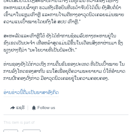
ປະຕິເສດບໍ່ໄດ້ເຖິງສະພາບການໂຕຈິງໃນທຸກມື້ນີ້ ທີ່ວ່າເຄື່ອງໃຊ້ທາງ
ທະຫານແບບລ້ຳຍຸກ ຮວມທັງເຮືອບິນທີ່ເຣດ້າຈັບບໍ່ໄດ້ນັ້ນ ຍັງສືບຕໍ່ນຳ
ເຂົ້າມາໃນແຫຼມເກົາຫຼີ ແລະການໂຈມຕີທາງອາວຸດນິວເຄລຍແມ່ນໝາຍ
ຄວາມແນເປົ້າໝາຍໂດຍກົງໃສ່ ສປປ ເກົາຫຼີ.”
ສະຫະລັດແລະເກົາຫຼີໃຕ້ ຍັງໄດ້ທຳການຊ້ອມລົບທາງທະຫານຢູ່ໃນ
ຂົງເຂດເປັນປະຈຳ ເທື່ອຫລ້າສຸດແມ່ນມີຂຶ້ນໃນເດືອນສິງຫາຜ່ານມາ ຊຶ່ງ
ພຽງຢາງຖືວ່າ “ນະໂຍບາຍທີ່ເປັນປໍລະປັກ.”
ທ່ານຊອງຍັງໄດ້ກ່າວເຖິງ ການດີ້ນຮົນຂອງປະເທດ ທີ່ເປັນເປົ້າໝາຍ ໃນ
ການລົງໂທດຂອງສາກົນ ແນໃສ່ເພື່ອຍຸຕິຄວາມພະຍາຍາມ ບໍ່ໃຫ້ອຳນາດ
ການປົກຄອງດັ່ງກ່າວ ມີອາວຸດນິວເຄລຍຢູ່ໃນຄວາມຄອບຄອງ.
ອ່ານຂ່າວນີ້ຕື່ມເປັນພາສາອັງກິດ
ແຊຣ໌
Follow us
This item is part of