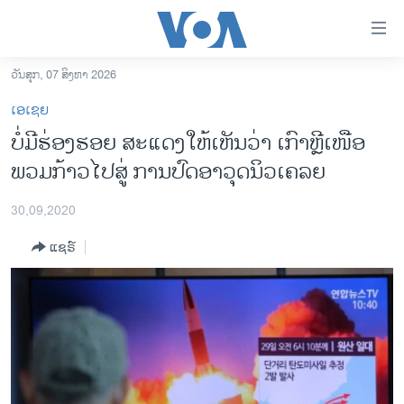
ລິ້ງ
ສຳຫລັບ
ເຂົ້າ
ວັນສຸກ, 07 ສິງຫາ 2026
ຫາ
ໂຮມເພຈ
ເອເຊຍ
ຂ້າມ
ລາວ
ບໍ່ມີຮ່ອງຮອຍ ສະແດງໃຫ້ເຫັນວ່າ ເກົາຫຼີເໜືອ
ຂ້າມ
ອາເມຣິກາ
ພວມກ້າວໄປສູ່ ການປົດອາວຸດນິວເຄລຍ
ຂ້າມ
ໄປ
ການເລືອກຕັ້ງ ປະທານາທີບໍດີ ສະຫະລັດ 2024
ຫາ
30,09,2020
ຂ່າວ​ຈີນ
ຊອກ
ແຊຣ໌
ຄົ້ນ
ໂລກ
ເອເຊຍ
ອິດສະຫຼະພາບດ້ານການຂ່າວ
ຊີວິດຊາວລາວ
ຊຸມຊົນຊາວລາວ