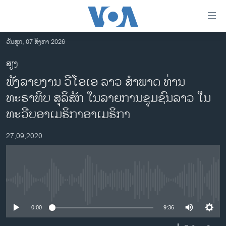
ລິ້ງ
ສຳຫລັບ
ເຂົ້າ
ວັນສຸກ, 07 ສິງຫາ 2026
ຫາ
ໂຮມເພຈ
ສຽງ
ຂ້າມ
ລາວ
ຟັງລາຍງານ ວີໂອເອ ລາວ ສຳພາດ ທ່ານ
ຂ້າມ
ອາເມຣິກາ
ຂ້າມ
ທະຣາທິບ ສຸລິສັກ ໃນລາຍ​ການຊຸມຊົນລາວ ໃນ
ໄປ
ການເລືອກຕັ້ງ ປະທານາທີບໍດີ ສະຫະລັດ 2024
ທະວີບອາເມຣິກາອາເມຣິກາ
ຫາ
ຂ່າວ​ຈີນ
ຊອກ
27,09,2020
ຄົ້ນ
ໂລກ
ເອເຊຍ
ອິດສະຫຼະພາບດ້ານການຂ່າວ
No media source currently available
ຊີວິດຊາວລາວ
0:00
9:36
ຊຸມຊົນຊາວລາວ