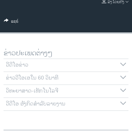
ລິງໂດຍກົງ
ວິທະຍາສາດ-ເທັກໂນໂລຈີ
ທຸລະກິດ
ແຊຣ໌
ພາສາອັງກິດ
ວີດີໂອ
ສຽງ
ຂ່າວປະເພດຕ່າງໆ
ລາຍການກະຈາຍສຽງ
ຕິດຕາມພວກເຮົາ ທີ່
ວີດີໂອຂ່າວ
ລາຍງານ
ຂ່າວວີໂອເອໃນ 60 ວິນາທີ
ວິທະຍາສາດ-ເທັກໂນໂລຈີ
ພາສາຕ່າງໆ
ວີດີໂອ ອັງກິດສຳລັບລາຍງານ