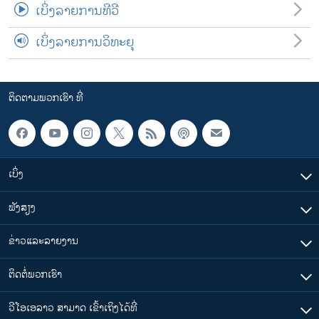
ເບິ່ງລາຍການທີວີ
ເບິ່ງລາຍການວິທະຍຸ
ຕິດຕາມພວກເຮົາ ທີ່
ເບິ່ງ
ຟັງສຽງ
ຂ່າວແລະລາຍງານ
ຕິດຕໍ່ພວກເຮົາ
ວີໂອເອລາວ ສາມາດ ເຂົ້າເຖິງໄດ້ທີ່