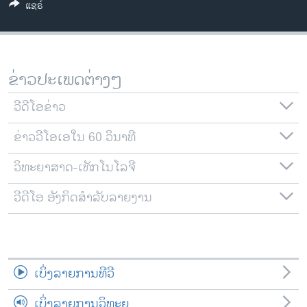
ແຊຣ໌
ວິທະຍາສາດ-ເທັກໂນໂລຈີ
ທຸລະກິດ
ພາສາອັງກິດ
ຂ່າວປະເພດຕ່າງໆ
ວີດີໂອ
ວີດີໂອຂ່າວ
ສຽງ
ຂ່າວວີໂອເອໃນ 60 ວິນາທີ
ລາຍການກະຈາຍສຽງ
ຕິດຕາມພວກເຮົາ ທີ່
ລາຍງານ
ວິທະຍາສາດ-ເທັກໂນໂລຈີ
ວີດີໂອ ອັງກິດສຳລັບລາຍງານ
ພາສາຕ່າງໆ
ເບິ່ງລາຍການທີວີ
ເບິ່ງລາຍການວິທະຍຸ