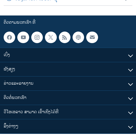
ຕິດຕາມພວກເຮົາ ທີ່
ເບິ່ງ
ຟັງສຽງ
ຂ່າວແລະລາຍງານ
ຕິດຕໍ່ພວກເຮົາ
ວີໂອເອລາວ ສາມາດ ເຂົ້າເຖິງໄດ້ທີ່
​ລິ້ງ​ຕ່າງໆ