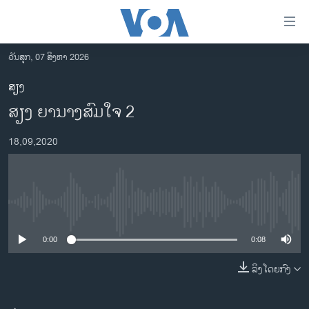
ລິ້ງ
ສຳຫລັບ
ເຂົ້າ
ວັນສຸກ, 07 ສິງຫາ 2026
ຫາ
ໂຮມເພຈ
ສຽງ
ຂ້າມ
ລາວ
ສຽງ ຍານາງສົມໃຈ 2
ຂ້າມ
ອາເມຣິກາ
ຂ້າມ
18,09,2020
ໄປ
ການເລືອກຕັ້ງ ປະທານາທີບໍດີ ສະຫະລັດ 2024
ຫາ
ຂ່າວ​ຈີນ
ຊອກ
ຄົ້ນ
ໂລກ
No media source currently available
ເອເຊຍ
0:00
0:08
ອິດສະຫຼະພາບດ້ານການຂ່າວ
ຊີວິດຊາວລາວ
ລິງໂດຍກົງ
ຊຸມຊົນຊາວລາວ