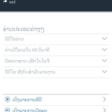
ແຊຣ໌
ວິທະຍາສາດ-ເທັກໂນໂລຈີ
ທຸລະກິດ
ພາສາອັງກິດ
ຂ່າວປະເພດຕ່າງໆ
ວີດີໂອ
ວີດີໂອຂ່າວ
ສຽງ
ຂ່າວວີໂອເອໃນ 60 ວິນາທີ
ລາຍການກະຈາຍສຽງ
ຕິດຕາມພວກເຮົາ ທີ່
ລາຍງານ
ວິທະຍາສາດ-ເທັກໂນໂລຈີ
ວີດີໂອ ອັງກິດສຳລັບລາຍງານ
ພາສາຕ່າງໆ
ເບິ່ງລາຍການທີວີ
ເບິ່ງລາຍການວິທະຍຸ