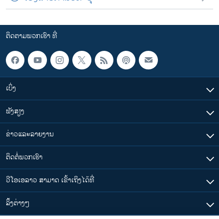
ຕິດຕາມພວກເຮົາ ທີ່
ເບິ່ງ
ຟັງສຽງ
ຂ່າວແລະລາຍງານ
ຕິດຕໍ່ພວກເຮົາ
ວີໂອເອລາວ ສາມາດ ເຂົ້າເຖິງໄດ້ທີ່
​ລິ້ງ​ຕ່າງໆ