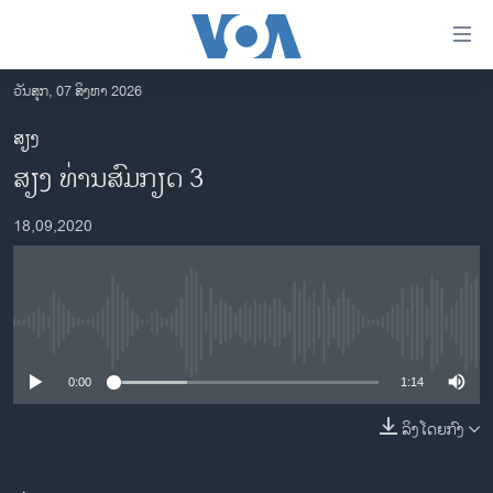
ລິ້ງ
ສຳຫລັບ
ເຂົ້າ
ວັນສຸກ, 07 ສິງຫາ 2026
ຫາ
ໂຮມເພຈ
ສຽງ
ຂ້າມ
ລາວ
ສຽງ ທ່ານສົມກຽດ 3
ຂ້າມ
ອາເມຣິກາ
ຂ້າມ
18,09,2020
ໄປ
ການເລືອກຕັ້ງ ປະທານາທີບໍດີ ສະຫະລັດ 2024
ຫາ
ຂ່າວ​ຈີນ
ຊອກ
ຄົ້ນ
ໂລກ
No media source currently available
ເອເຊຍ
0:00
1:14
ອິດສະຫຼະພາບດ້ານການຂ່າວ
ຊີວິດຊາວລາວ
ລິງໂດຍກົງ
ຊຸມຊົນຊາວລາວ