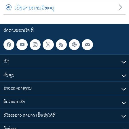
ເບິ່ງລາຍການວິທະຍຸ
ຕິດຕາມພວກເຮົາ ທີ່
ເບິ່ງ
ຟັງສຽງ
ຂ່າວແລະລາຍງານ
ຕິດຕໍ່ພວກເຮົາ
ວີໂອເອລາວ ສາມາດ ເຂົ້າເຖິງໄດ້ທີ່
​ລິ້ງ​ຕ່າງໆ