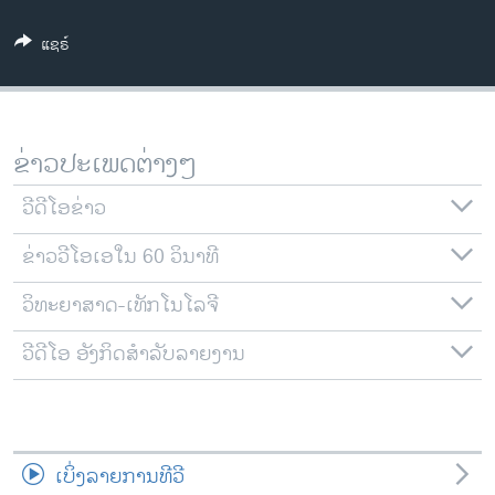
ວິທະຍາສາດ-ເທັກໂນໂລຈີ
ແຊຣ໌
ທຸລະກິດ
ພາສາອັງກິດ
ວີດີໂອ
ຂ່າວປະເພດຕ່າງໆ
ສຽງ
ວີດີໂອຂ່າວ
ລາຍການກະຈາຍສຽງ
ຕິດຕາມພວກເຮົາ ທີ່
ຂ່າວວີໂອເອໃນ 60 ວິນາທີ
ລາຍງານ
ວິທະຍາສາດ-ເທັກໂນໂລຈີ
ພາສາຕ່າງໆ
ວີດີໂອ ອັງກິດສຳລັບລາຍງານ
ເບິ່ງລາຍການທີວີ