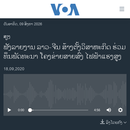
ລິ້ງ
ສຳຫລັບ
ເຂົ້າ
ວັນອາທິດ, 09 ສິງຫາ 2026
ຫາ
ໂຮມເພຈ
ສຽງ
ຂ້າມ
ລາວ
ຟັງລາຍງານ ລາວ-ຈີນ ສ້າງຕັ້ງວິສາຫະກິດ ຮ່ວມ
ຂ້າມ
ອາເມຣິກາ
ຂ້າມ
ທຶນພັດທະນາ ໂຄງຂ່າຍສາຍສົ່ງ ໄຟຟ້າແຮງສູງ
ໄປ
ການເລືອກຕັ້ງ ປະທານາທີບໍດີ ສະຫະລັດ 2024
ຫາ
18,09,2020
ຂ່າວ​ຈີນ
ຊອກ
ຄົ້ນ
ໂລກ
ເອເຊຍ
No media source currently available
ອິດສະຫຼະພາບດ້ານການຂ່າວ
0:00
4:56
ຊີວິດຊາວລາວ
ລິງໂດຍກົງ
ຊຸມຊົນຊາວລາວ