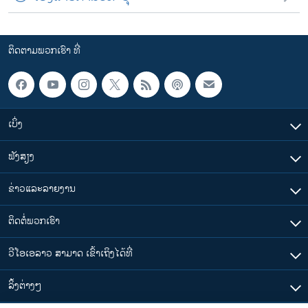
ຕິດຕາມພວກເຮົາ ທີ່
ເບິ່ງ
ຟັງສຽງ
ຂ່າວແລະລາຍງານ
ຕິດຕໍ່ພວກເຮົາ
ວີໂອເອລາວ ສາມາດ ເຂົ້າເຖິງໄດ້ທີ່
​ລິ້ງ​ຕ່າງໆ