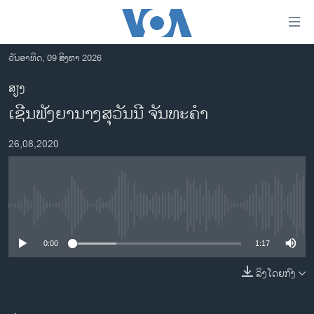
ລິ້ງ
ສຳຫລັບ
ເຂົ້າ
ວັນອາທິດ, 09 ສິງຫາ 2026
ຫາ
ໂຮມເພຈ
ສຽງ
ຂ້າມ
ລາວ
ເຊີນຟັງຍານາງສຸວັນນີ ຈັນທະຄຳ
ຂ້າມ
ອາເມຣິກາ
ຂ້າມ
26,08,2020
ໄປ
ການເລືອກຕັ້ງ ປະທານາທີບໍດີ ສະຫະລັດ 2024
ຫາ
ຂ່າວ​ຈີນ
ຊອກ
ຄົ້ນ
ໂລກ
No media source currently available
ເອເຊຍ
0:00
1:17
ອິດສະຫຼະພາບດ້ານການຂ່າວ
ຊີວິດຊາວລາວ
ລິງໂດຍກົງ
ຊຸມຊົນຊາວລາວ