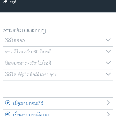
ແຊຣ໌
ວິທະຍາສາດ-ເທັກໂນໂລຈີ
ທຸລະກິດ
ພາສາອັງກິດ
ຂ່າວປະເພດຕ່າງໆ
ວີດີໂອ
ວີດີໂອຂ່າວ
ສຽງ
ຂ່າວວີໂອເອໃນ 60 ວິນາທີ
ລາຍການກະຈາຍສຽງ
ຕິດຕາມພວກເຮົາ ທີ່
ລາຍງານ
ວິທະຍາສາດ-ເທັກໂນໂລຈີ
ວີດີໂອ ອັງກິດສຳລັບລາຍງານ
ພາສາຕ່າງໆ
ເບິ່ງລາຍການທີວີ
ເບິ່ງລາຍການວິທະຍຸ