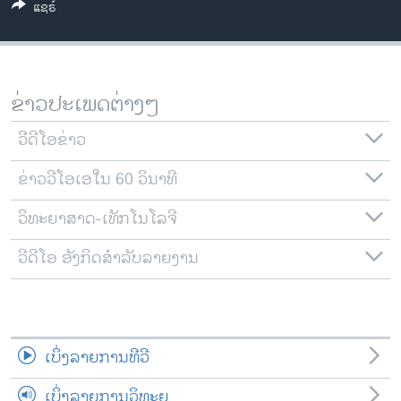
ແຊຣ໌
ວິທະຍາສາດ-ເທັກໂນໂລຈີ
ທຸລະກິດ
ພາສາອັງກິດ
ຂ່າວປະເພດຕ່າງໆ
ວີດີໂອ
ວີດີໂອຂ່າວ
ສຽງ
ຂ່າວວີໂອເອໃນ 60 ວິນາທີ
ລາຍການກະຈາຍສຽງ
ຕິດຕາມພວກເຮົາ ທີ່
ລາຍງານ
ວິທະຍາສາດ-ເທັກໂນໂລຈີ
ວີດີໂອ ອັງກິດສຳລັບລາຍງານ
ພາສາຕ່າງໆ
ເບິ່ງລາຍການທີວີ
ເບິ່ງລາຍການວິທະຍຸ