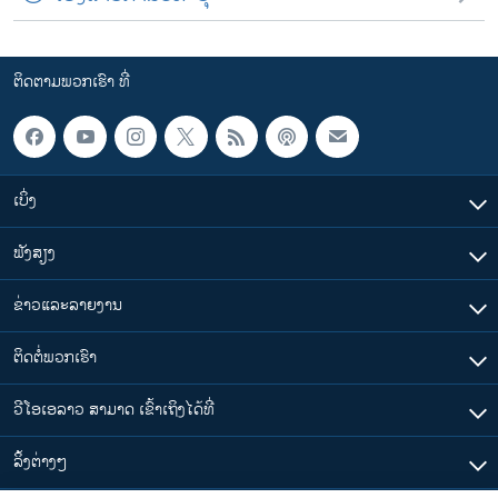
ຕິດຕາມພວກເຮົາ ທີ່
ເບິ່ງ
ຟັງສຽງ
ຂ່າວແລະລາຍງານ
ຕິດຕໍ່ພວກເຮົາ
ວີໂອເອລາວ ສາມາດ ເຂົ້າເຖິງໄດ້ທີ່
​ລິ້ງ​ຕ່າງໆ