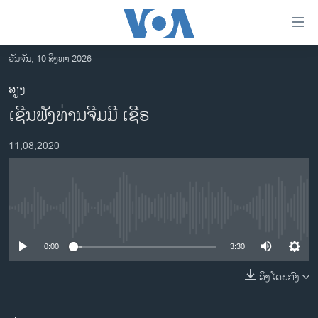
ລິ້ງ
ສຳຫລັບ
ເຂົ້າ
ວັນຈັນ, 10 ສິງຫາ 2026
ຫາ
ໂຮມເພຈ
ສຽງ
ຂ້າມ
ລາວ
ເຊີນຟັງທ່ານຈີມມີ ເຊີຣ
ຂ້າມ
ອາເມຣິກາ
ຂ້າມ
11,08,2020
ໄປ
ການເລືອກຕັ້ງ ປະທານາທີບໍດີ ສະຫະລັດ 2024
ຫາ
ຂ່າວ​ຈີນ
ຊອກ
ຄົ້ນ
ໂລກ
No media source currently available
ເອເຊຍ
0:00
3:30
ອິດສະຫຼະພາບດ້ານການຂ່າວ
ຊີວິດຊາວລາວ
ລິງໂດຍກົງ
ຊຸມຊົນຊາວລາວ