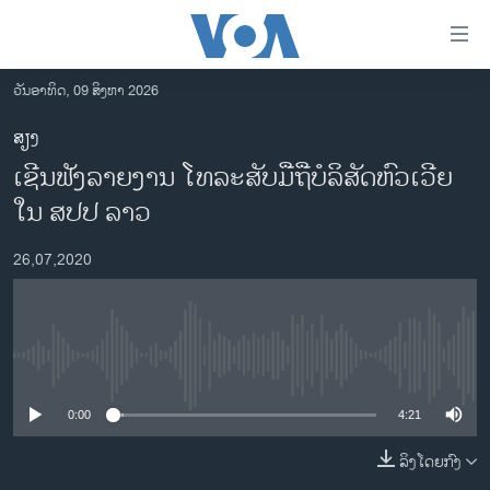
ລິ້ງ
ສຳຫລັບ
ເຂົ້າ
ວັນອາທິດ, 09 ສິງຫາ 2026
ຫາ
ໂຮມເພຈ
ສຽງ
ຂ້າມ
ລາວ
ເຊີນຟັງລາຍງານ ໂທລະສັບມືຖືບໍລິສັດຫົວເວີຍ
ຂ້າມ
ອາເມຣິກາ
ຂ້າມ
ໃນ ສປປ ລາວ
ໄປ
ການເລືອກຕັ້ງ ປະທານາທີບໍດີ ສະຫະລັດ 2024
ຫາ
26,07,2020
ຂ່າວ​ຈີນ
ຊອກ
ຄົ້ນ
ໂລກ
ເອເຊຍ
No media source currently available
ອິດສະຫຼະພາບດ້ານການຂ່າວ
0:00
4:21
ຊີວິດຊາວລາວ
ລິງໂດຍກົງ
ຊຸມຊົນຊາວລາວ