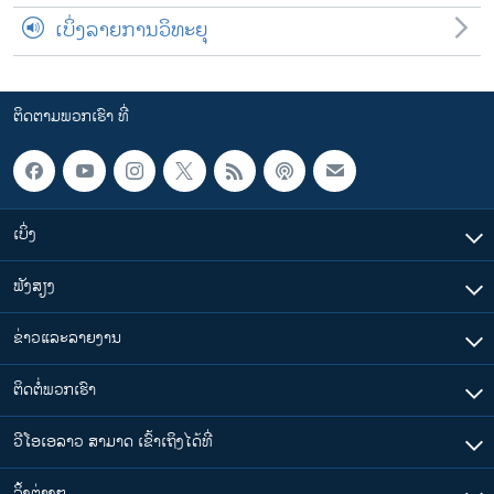
ເບິ່ງລາຍການວິທະຍຸ
ຕິດຕາມພວກເຮົາ ທີ່
ເບິ່ງ
ຟັງສຽງ
ຂ່າວແລະລາຍງານ
ຕິດຕໍ່ພວກເຮົາ
ວີໂອເອລາວ ສາມາດ ເຂົ້າເຖິງໄດ້ທີ່
​ລິ້ງ​ຕ່າງໆ