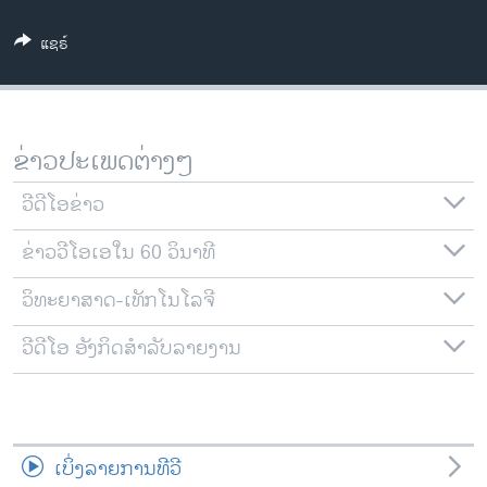
ວິທະຍາສາດ-ເທັກໂນໂລຈີ
ແຊຣ໌
ທຸລະກິດ
ພາສາອັງກິດ
ວີດີໂອ
ຂ່າວປະເພດຕ່າງໆ
ສຽງ
ວີດີໂອຂ່າວ
ລາຍການກະຈາຍສຽງ
ຕິດຕາມພວກເຮົາ ທີ່
ຂ່າວວີໂອເອໃນ 60 ວິນາທີ
ລາຍງານ
ວິທະຍາສາດ-ເທັກໂນໂລຈີ
ພາສາຕ່າງໆ
ວີດີໂອ ອັງກິດສຳລັບລາຍງານ
ເບິ່ງລາຍການທີວີ