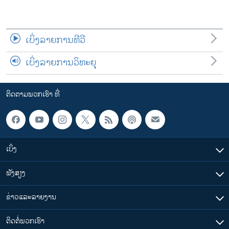
ເບິ່ງລາຍການທີວີ
ເບິ່ງລາຍການວິທະຍຸ
ຕິດຕາມພວກເຮົາ ທີ່
ເບິ່ງ
ຟັງສຽງ
ຂ່າວແລະລາຍງານ
ຕິດຕໍ່ພວກເຮົາ