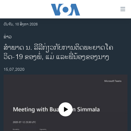
ລິ້ງ
ສຳຫລັບ
ເຂົ້າ
ວັນຈັນ, 10 ສິງຫາ 2026
ຫາ
ໂຮມເພຈ
ຂ່າວ
ຂ້າມ
ລາວ
ສໍາພາດ ນ. ລີລີກ່ຽວກັບການຕິດພະຍາດໂຄ
ຂ້າມ
ອາເມຣິກາ
ຂ້າມ
ວິດ-19 ຂອງພໍ່, ແມ່ ແລະພີ່ນ້ອງຂອງນາງ
ໄປ
ການເລືອກຕັ້ງ ປະທານາທີບໍດີ ສະຫະລັດ 2024
ຫາ
15,07,2020
ຂ່າວ​ຈີນ
ຊອກ
ຄົ້ນ
ໂລກ
ເອເຊຍ
ອິດສະຫຼະພາບດ້ານການຂ່າວ
No media source currently available
ຊີວິດຊາວລາວ
ຊຸມຊົນຊາວລາວ