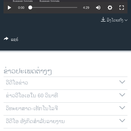
ວິທະຍາສາດ-ເທັກໂນໂລຈີ
0:00
4:29
ທຸລະກິດ
ລິງໂດຍກົງ
ພາສາອັງກິດ
ວີດີໂອ
ແຊຣ໌
ສຽງ
ລາຍການກະຈາຍສຽງ
ຕິດຕາມພວກເຮົາ ທີ່
ຂ່າວປະເພດຕ່າງໆ
ລາຍງານ
ວີດີໂອຂ່າວ
ພາສາຕ່າງໆ
ຂ່າວວີໂອເອໃນ 60 ວິນາທີ
ວິທະຍາສາດ-ເທັກໂນໂລຈີ
ວີດີໂອ ອັງກິດສຳລັບລາຍງານ