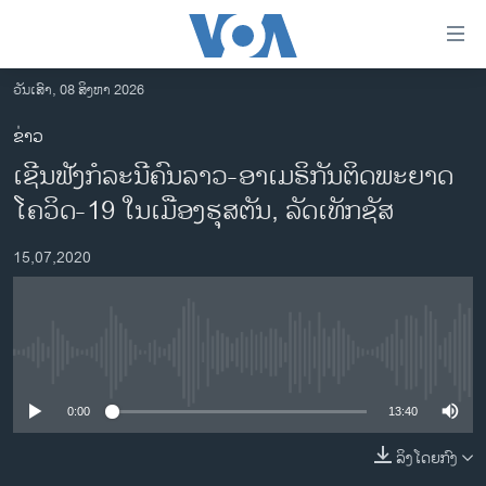
ລິ້ງ
ສຳຫລັບ
ເຂົ້າ
ວັນເສົາ, 08 ສິງຫາ 2026
ຫາ
ໂຮມເພຈ
ຂ່າວ
ຂ້າມ
ລາວ
ເຊີນຟັງກໍລະນີຄົນລາວ-ອາເມຣິກັນຕິດພະຍາດ
ຂ້າມ
ອາເມຣິກາ
ຂ້າມ
ໂຄວິດ-19 ໃນເມືອງຮຸສຕັນ, ລັດເທັກຊັສ
ໄປ
ການເລືອກຕັ້ງ ປະທານາທີບໍດີ ສະຫະລັດ 2024
ຫາ
15,07,2020
ຂ່າວ​ຈີນ
ຊອກ
ຄົ້ນ
ໂລກ
ເອເຊຍ
No media source currently available
ອິດສະຫຼະພາບດ້ານການຂ່າວ
0:00
13:40
ຊີວິດຊາວລາວ
ລິງໂດຍກົງ
ຊຸມຊົນຊາວລາວ