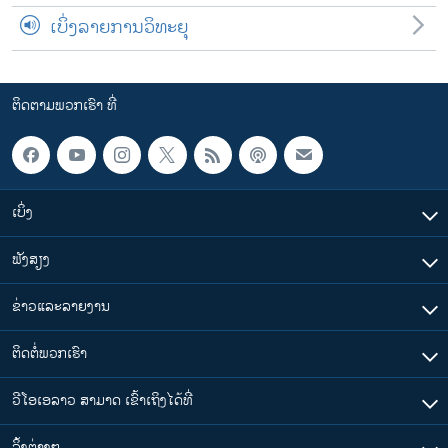
ເບິ່ງລາຍການວິທະຍຸ
ຕິດຕາມພວກເຮົາ ທີ່
ເບິ່ງ
ຟັງສຽງ
ຂ່າວແລະລາຍງານ
ຕິດຕໍ່ພວກເຮົາ
ວີໂອເອລາວ ສາມາດ ເຂົ້າເຖິງໄດ້ທີ່
​ລິ້ງ​ຕ່າງໆ