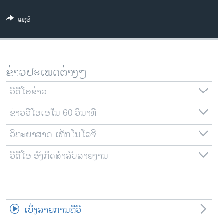
ວິທະຍາສາດ-ເທັກໂນໂລຈີ
ແຊຣ໌
ທຸລະກິດ
ພາສາອັງກິດ
ວີດີໂອ
ຂ່າວປະເພດຕ່າງໆ
ສຽງ
ວີດີໂອຂ່າວ
ລາຍການກະຈາຍສຽງ
ຕິດຕາມພວກເຮົາ ທີ່
ຂ່າວວີໂອເອໃນ 60 ວິນາທີ
ລາຍງານ
ວິທະຍາສາດ-ເທັກໂນໂລຈີ
ພາສາຕ່າງໆ
ວີດີໂອ ອັງກິດສຳລັບລາຍງານ
ເບິ່ງລາຍການທີວີ