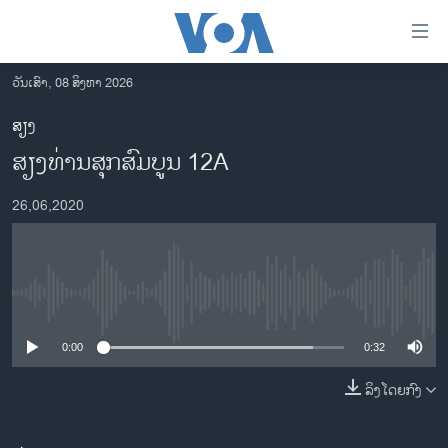
ລິ້ງ
ສຳຫລັບ
ເຂົ້າ
ວັນເສົາ, 08 ສິງຫາ 2026
ຫາ
ໂຮມເພຈ
ສຽງ
ຂ້າມ
ລາວ
ສຽງທ່ານສຸກສົມບູນ 12A
ຂ້າມ
ອາເມຣິກາ
ຂ້າມ
26,06,2020
ໄປ
ການເລືອກຕັ້ງ ປະທານາທີບໍດີ ສະຫະລັດ 2024
ຫາ
ຂ່າວ​ຈີນ
ຊອກ
ຄົ້ນ
ໂລກ
No media source currently available
ເອເຊຍ
0:00
0:32
ອິດສະຫຼະພາບດ້ານການຂ່າວ
ຊີວິດຊາວລາວ
ລິງໂດຍກົງ
ຊຸມຊົນຊາວລາວ