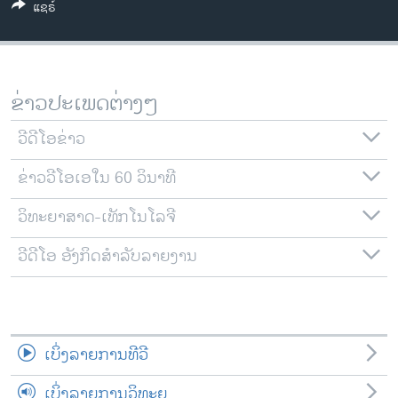
ແຊຣ໌
ວິທະຍາສາດ-ເທັກໂນໂລຈີ
ທຸລະກິດ
ພາສາອັງກິດ
ຂ່າວປະເພດຕ່າງໆ
ວີດີໂອ
ວີດີໂອຂ່າວ
ສຽງ
ຂ່າວວີໂອເອໃນ 60 ວິນາທີ
ລາຍການກະຈາຍສຽງ
ຕິດຕາມພວກເຮົາ ທີ່
ລາຍງານ
ວິທະຍາສາດ-ເທັກໂນໂລຈີ
ວີດີໂອ ອັງກິດສຳລັບລາຍງານ
ພາສາຕ່າງໆ
ເບິ່ງລາຍການທີວີ
ເບິ່ງລາຍການວິທະຍຸ