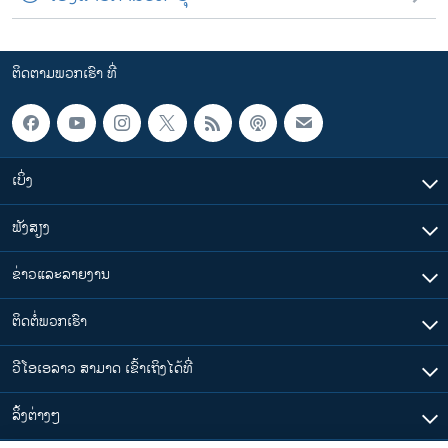
ຕິດຕາມພວກເຮົາ ທີ່
ເບິ່ງ
ຟັງສຽງ
ຂ່າວແລະລາຍງານ
ຕິດຕໍ່ພວກເຮົາ
ວີໂອເອລາວ ສາມາດ ເຂົ້າເຖິງໄດ້ທີ່
​ລິ້ງ​ຕ່າງໆ