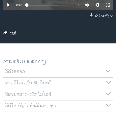
ວິທະຍາສາດ-ເທັກໂນໂລຈີ
0:00
0:11
ທຸລະກິດ
ລິງໂດຍກົງ
ພາສາອັງກິດ
ວີດີໂອ
ແຊຣ໌
ສຽງ
ລາຍການກະຈາຍສຽງ
ຕິດຕາມພວກເຮົາ ທີ່
ຂ່າວປະເພດຕ່າງໆ
ລາຍງານ
ວີດີໂອຂ່າວ
ພາສາຕ່າງໆ
ຂ່າວວີໂອເອໃນ 60 ວິນາທີ
ວິທະຍາສາດ-ເທັກໂນໂລຈີ
ວີດີໂອ ອັງກິດສຳລັບລາຍງານ