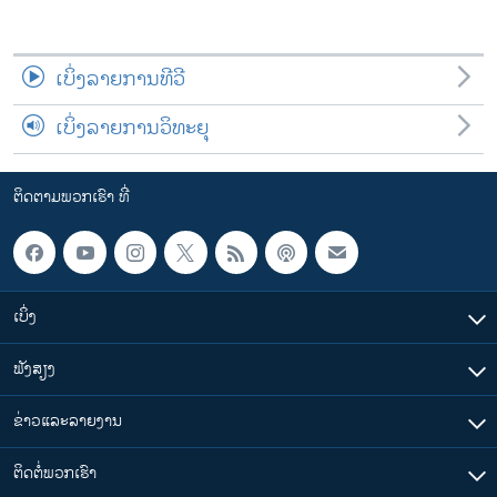
ເບິ່ງລາຍການທີວີ
ເບິ່ງລາຍການວິທະຍຸ
ຕິດຕາມພວກເຮົາ ທີ່
ເບິ່ງ
ຟັງສຽງ
ຂ່າວແລະລາຍງານ
ຕິດຕໍ່ພວກເຮົາ