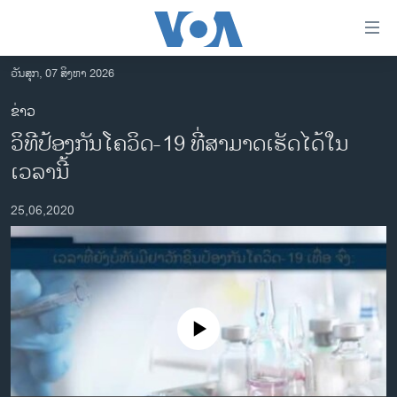
ລິ້ງ
ສຳຫລັບ
ເຂົ້າ
ວັນສຸກ, 07 ສິງຫາ 2026
ຫາ
ໂຮມເພຈ
ຂ່າວ
ຂ້າມ
ລາວ
ວິທີປ້ອງກັນໂຄວິດ-19 ທີ່ສາມາດເຮັດໄດ້ໃນ
ຂ້າມ
ອາເມຣິກາ
ຂ້າມ
ເວລານີ້
ໄປ
ການເລືອກຕັ້ງ ປະທານາທີບໍດີ ສະຫະລັດ 2024
ຫາ
25,06,2020
ຂ່າວ​ຈີນ
ຊອກ
ຄົ້ນ
ໂລກ
ເອເຊຍ
ອິດສະຫຼະພາບດ້ານການຂ່າວ
No media source currently available
ຊີວິດຊາວລາວ
ຊຸມຊົນຊາວລາວ