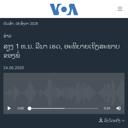
ລິ້ງ
ສຳຫລັບ
ເຂົ້າ
ວັນເສົາ, 08 ສິງຫາ 2026
ຫາ
ໂຮມເພຈ
ຂ່າວ
ຂ້າມ
ລາວ
ສຽງ 1 ທ.ນ. ລີນາ ເຣດ, ອະທິບາຍເຖິງສະພາບ
ຂ້າມ
ອາເມຣິກາ
ຂ້າມ
ຂອງພໍ່
ໄປ
ການເລືອກຕັ້ງ ປະທານາທີບໍດີ ສະຫະລັດ 2024
ຫາ
24,06,2020
ຂ່າວ​ຈີນ
ຊອກ
ຄົ້ນ
ໂລກ
ເອເຊຍ
No media source currently available
ອິດສະຫຼະພາບດ້ານການຂ່າວ
0:00
0:24
ຊີວິດຊາວລາວ
ລິງໂດຍກົງ
ຊຸມຊົນຊາວລາວ