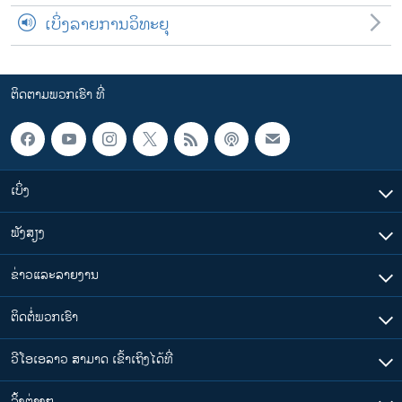
ເບິ່ງລາຍການວິທະຍຸ
ຕິດຕາມພວກເຮົາ ທີ່
ເບິ່ງ
ຟັງສຽງ
ຂ່າວແລະລາຍງານ
ຕິດຕໍ່ພວກເຮົາ
ວີໂອເອລາວ ສາມາດ ເຂົ້າເຖິງໄດ້ທີ່
​ລິ້ງ​ຕ່າງໆ