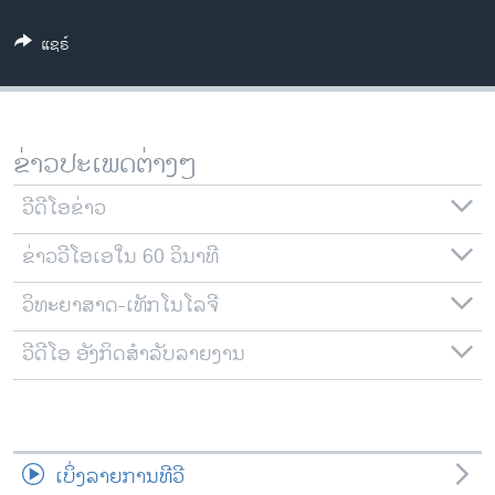
ວິທະຍາສາດ-ເທັກໂນໂລຈີ
ແຊຣ໌
ທຸລະກິດ
ພາສາອັງກິດ
ວີດີໂອ
ຂ່າວປະເພດຕ່າງໆ
ສຽງ
ວີດີໂອຂ່າວ
ລາຍການກະຈາຍສຽງ
ຕິດຕາມພວກເຮົາ ທີ່
ຂ່າວວີໂອເອໃນ 60 ວິນາທີ
ລາຍງານ
ວິທະຍາສາດ-ເທັກໂນໂລຈີ
ພາສາຕ່າງໆ
ວີດີໂອ ອັງກິດສຳລັບລາຍງານ
ເບິ່ງລາຍການທີວີ