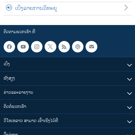
ເບິ່ງລາຍການວິທະຍຸ
ຕິດຕາມພວກເຮົາ ທີ່
ເບິ່ງ
ຟັງສຽງ
ຂ່າວແລະລາຍງານ
ຕິດຕໍ່ພວກເຮົາ
ວີໂອເອລາວ ສາມາດ ເຂົ້າເຖິງໄດ້ທີ່
​ລິ້ງ​ຕ່າງໆ