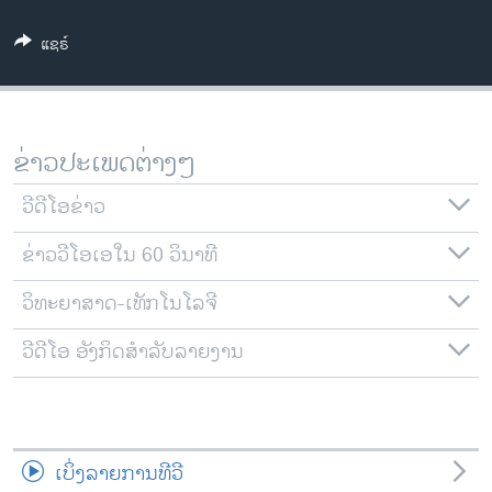
ວິທະຍາສາດ-ເທັກໂນໂລຈີ
ແຊຣ໌
ທຸລະກິດ
ພາສາອັງກິດ
ວີດີໂອ
ຂ່າວປະເພດຕ່າງໆ
ສຽງ
ວີດີໂອຂ່າວ
ລາຍການກະຈາຍສຽງ
ຕິດຕາມພວກເຮົາ ທີ່
ຂ່າວວີໂອເອໃນ 60 ວິນາທີ
ລາຍງານ
ວິທະຍາສາດ-ເທັກໂນໂລຈີ
ພາສາຕ່າງໆ
ວີດີໂອ ອັງກິດສຳລັບລາຍງານ
ເບິ່ງລາຍການທີວີ