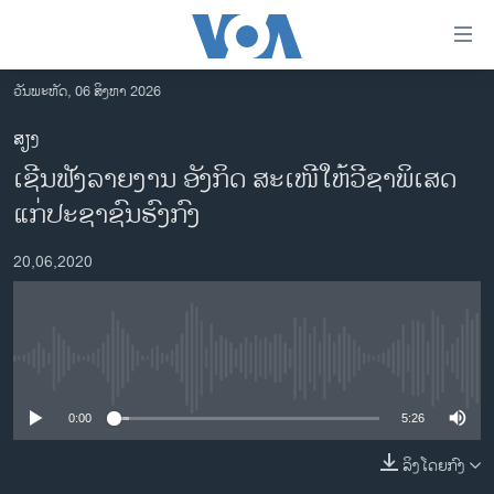
ລິ້ງ
ສຳຫລັບ
ເຂົ້າ
ວັນພະຫັດ, 06 ສິງຫາ 2026
ຫາ
ໂຮມເພຈ
ສຽງ
ຂ້າມ
ລາວ
ເຊີນຟັງລາຍງານ ອັງກິດ ສະເໜີໃຫ້ວີຊາພິເສດ
ຂ້າມ
ອາເມຣິກາ
ຂ້າມ
ແກ່ປະຊາຊົນຮົງກົງ
ໄປ
ການເລືອກຕັ້ງ ປະທານາທີບໍດີ ສະຫະລັດ 2024
ຫາ
20,06,2020
ຂ່າວ​ຈີນ
ຊອກ
ຄົ້ນ
ໂລກ
ເອເຊຍ
No media source currently available
ອິດສະຫຼະພາບດ້ານການຂ່າວ
0:00
5:26
ຊີວິດຊາວລາວ
ລິງໂດຍກົງ
ຊຸມຊົນຊາວລາວ