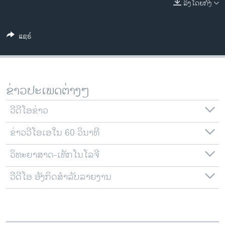
ລິງໂດຍກົງ
ວິທະຍາສາດ-ເທັກໂນໂລຈີ
ທຸລະກິດ
ແຊຣ໌
ພາສາອັງກິດ
ວີດີໂອ
ສຽງ
ຂ່າວປະເພດຕ່າງໆ
ລາຍການກະຈາຍສຽງ
ຕິດຕາມພວກເຮົາ ທີ່
ວີດີໂອຂ່າວ
ລາຍງານ
ຂ່າວວີໂອເອໃນ 60 ວິນາທີ
ວິທະຍາສາດ-ເທັກໂນໂລຈີ
ພາສາຕ່າງໆ
ວີດີໂອ ອັງກິດສຳລັບລາຍງານ