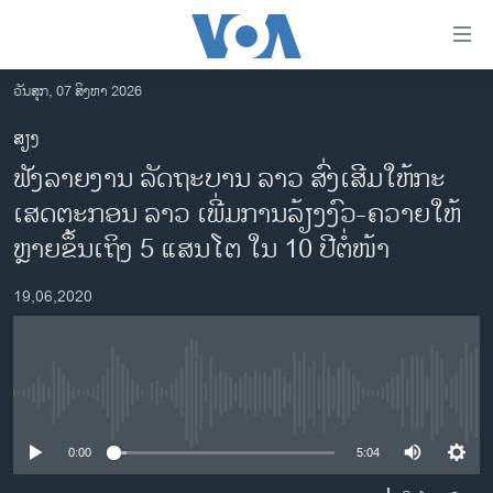
ລິ້ງ
ສຳຫລັບ
ເຂົ້າ
ວັນສຸກ, 07 ສິງຫາ 2026
ຫາ
ໂຮມເພຈ
ສຽງ
ຂ້າມ
ລາວ
ຟັງລາຍງານ ລັດຖະບານ ລາວ ສົ່ງເສີມໃຫ້ກະ
ຂ້າມ
ອາເມຣິກາ
ຂ້າມ
ເສດຕະກອນ ລາວ ເພີ່ມການລ້ຽງງົວ-ຄວາຍໃຫ້
ໄປ
ການເລືອກຕັ້ງ ປະທານາທີບໍດີ ສະຫະລັດ 2024
ຫຼາຍຂຶ້ນເຖິງ 5 ແສນໂຕ ໃນ 10 ປີຕໍ່ໜ້າ
ຫາ
ຂ່າວ​ຈີນ
ຊອກ
19,06,2020
ຄົ້ນ
ໂລກ
ເອເຊຍ
ອິດສະຫຼະພາບດ້ານການຂ່າວ
No media source currently available
ຊີວິດຊາວລາວ
0:00
5:04
ຊຸມຊົນຊາວລາວ