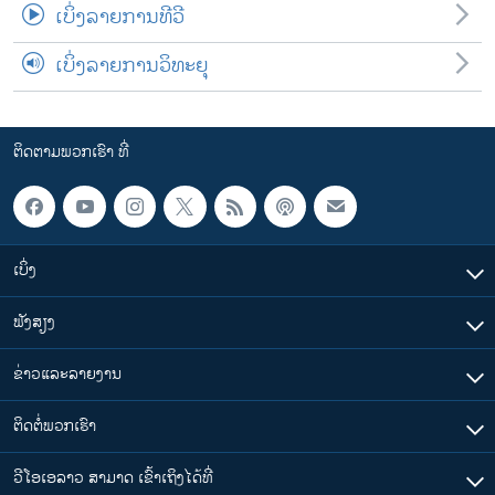
ເບິ່ງລາຍການທີວີ
ເບິ່ງລາຍການວິທະຍຸ
ຕິດຕາມພວກເຮົາ ທີ່
ເບິ່ງ
ຟັງສຽງ
ຂ່າວແລະລາຍງານ
ຕິດຕໍ່ພວກເຮົາ
ວີໂອເອລາວ ສາມາດ ເຂົ້າເຖິງໄດ້ທີ່