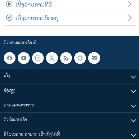
ເບິ່ງລາຍການທີວີ
ເບິ່ງລາຍການວິທະຍຸ
ຕິດຕາມພວກເຮົາ ທີ່
ເບິ່ງ
ຟັງສຽງ
ຂ່າວແລະລາຍງານ
ຕິດຕໍ່ພວກເຮົາ
ວີໂອເອລາວ ສາມາດ ເຂົ້າເຖິງໄດ້ທີ່