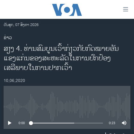
ລິ້ງ
ສຳຫລັບ
ເຂົ້າ
ວັນສຸກ, 07 ສິງຫາ 2026
ຫາ
ໂຮມເພຈ
ຂ່າວ
ຂ້າມ
ລາວ
ສຽງ 4. ທ່ານສົມບູນເວົ້າກ່ຽວກັບກົດໝາຍອັນ
ຂ້າມ
ອາເມຣິກາ
ຂ້າມ
ແຂງແກ່ນຂອງສະຫະລັດໃນການປົກປ້ອງ
ໄປ
ການເລືອກຕັ້ງ ປະທານາທີບໍດີ ສະຫະລັດ 2024
ເສລີພາບໃນການປາກເວົ້າ
ຫາ
ຂ່າວ​ຈີນ
ຊອກ
10,06,2020
ຄົ້ນ
ໂລກ
ເອເຊຍ
ອິດສະຫຼະພາບດ້ານການຂ່າວ
No media source currently available
ຊີວິດຊາວລາວ
0:00
0:23
ຊຸມຊົນຊາວລາວ