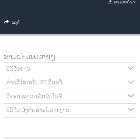
ລິງໂດຍກົງ
ວິທະຍາສາດ-ເທັກໂນໂລຈີ
ທຸລະກິດ
ແຊຣ໌
ພາສາອັງກິດ
ວີດີໂອ
ສຽງ
ຂ່າວປະເພດຕ່າງໆ
ລາຍການກະຈາຍສຽງ
ຕິດຕາມພວກເຮົາ ທີ່
ວີດີໂອຂ່າວ
ລາຍງານ
ຂ່າວວີໂອເອໃນ 60 ວິນາທີ
ວິທະຍາສາດ-ເທັກໂນໂລຈີ
ພາສາຕ່າງໆ
ວີດີໂອ ອັງກິດສຳລັບລາຍງານ