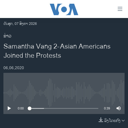
ລິ້ງ
ສຳຫລັບ
ເຂົ້າ
ວັນສຸກ, 07 ສິງຫາ 2026
ຫາ
ໂຮມເພຈ
ຂ່າວ
ຂ້າມ
ລາວ
Samantha Vang 2-Asian Americans
ຂ້າມ
ອາເມຣິກາ
ຂ້າມ
Joined the Protests
ໄປ
ການເລືອກຕັ້ງ ປະທານາທີບໍດີ ສະຫະລັດ 2024
ຫາ
06,06,2020
ຂ່າວ​ຈີນ
ຊອກ
ຄົ້ນ
ໂລກ
ເອເຊຍ
No media source currently available
ອິດສະຫຼະພາບດ້ານການຂ່າວ
0:00
0:39
ຊີວິດຊາວລາວ
ລິງໂດຍກົງ
ຊຸມຊົນຊາວລາວ