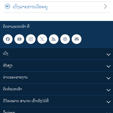
ເບິ່ງລາຍການວິທະຍຸ
ຕິດຕາມພວກເຮົາ ທີ່
ເບິ່ງ
ຟັງສຽງ
ຂ່າວແລະລາຍງານ
ຕິດຕໍ່ພວກເຮົາ
ວີໂອເອລາວ ສາມາດ ເຂົ້າເຖິງໄດ້ທີ່
​ລິ້ງ​ຕ່າງໆ