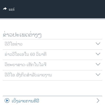
ວິທະຍາສາດ-ເທັກໂນໂລຈີ
ແຊຣ໌
ທຸລະກິດ
ພາສາອັງກິດ
ວີດີໂອ
ຂ່າວປະເພດຕ່າງໆ
ສຽງ
ວີດີໂອຂ່າວ
ລາຍການກະຈາຍສຽງ
ຕິດຕາມພວກເຮົາ ທີ່
ຂ່າວວີໂອເອໃນ 60 ວິນາທີ
ລາຍງານ
ວິທະຍາສາດ-ເທັກໂນໂລຈີ
ພາສາຕ່າງໆ
ວີດີໂອ ອັງກິດສຳລັບລາຍງານ
ເບິ່ງລາຍການທີວີ