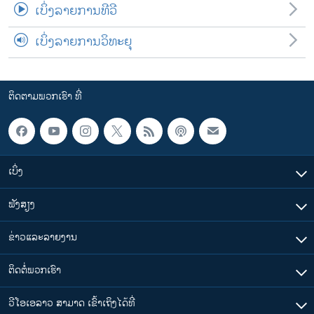
ເບິ່ງລາຍການທີວີ
ເບິ່ງລາຍການວິທະຍຸ
ຕິດຕາມພວກເຮົາ ທີ່
ເບິ່ງ
ຟັງສຽງ
ຂ່າວແລະລາຍງານ
ຕິດຕໍ່ພວກເຮົາ
ວີໂອເອລາວ ສາມາດ ເຂົ້າເຖິງໄດ້ທີ່