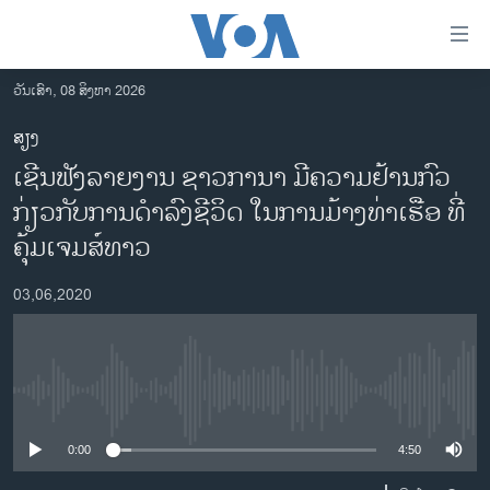
ລິ້ງ
ສຳຫລັບ
ເຂົ້າ
ວັນເສົາ, 08 ສິງຫາ 2026
ຫາ
ໂຮມເພຈ
ສຽງ
ຂ້າມ
ລາວ
ເຊີນຟັງລາຍງານ ຊາວການາ ມີຄວາມຢ້ານກົວ
ຂ້າມ
ອາເມຣິກາ
ຂ້າມ
ກ່ຽວກັບການດຳລົງຊີວິດ ໃນການມ້າງທ່າເຮືອ ທີ່
ໄປ
ການເລືອກຕັ້ງ ປະທານາທີບໍດີ ສະຫະລັດ 2024
ຄຸ້ມເຈມສ໌ທາວ
ຫາ
ຂ່າວ​ຈີນ
ຊອກ
03,06,2020
ຄົ້ນ
ໂລກ
ເອເຊຍ
ອິດສະຫຼະພາບດ້ານການຂ່າວ
No media source currently available
ຊີວິດຊາວລາວ
0:00
4:50
ຊຸມຊົນຊາວລາວ