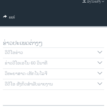
ລິງໂດຍກົງ
ວິທະຍາສາດ-ເທັກໂນໂລຈີ
ທຸລະກິດ
ແຊຣ໌
ພາສາອັງກິດ
ວີດີໂອ
ສຽງ
ຂ່າວປະເພດຕ່າງໆ
ລາຍການກະຈາຍສຽງ
ຕິດຕາມພວກເຮົາ ທີ່
ວີດີໂອຂ່າວ
ລາຍງານ
ຂ່າວວີໂອເອໃນ 60 ວິນາທີ
ວິທະຍາສາດ-ເທັກໂນໂລຈີ
ພາສາຕ່າງໆ
ວີດີໂອ ອັງກິດສຳລັບລາຍງານ