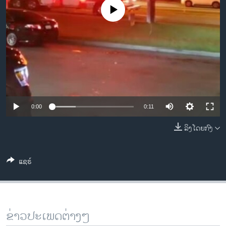
ວິທະຍາສາດ-ເທັກໂນໂລຈີ
No media source currently available
ທຸລະກິດ
ພາສາອັງກິດ
ວີດີໂອ
ສຽງ
ລາຍການກະຈາຍສຽງ
ຕິດຕາມພວກເຮົາ ທີ່
0:00
0:11
ລາຍງານ
ລິງໂດຍກົງ
ພາສາຕ່າງໆ
ແຊຣ໌
ຂ່າວປະເພດຕ່າງໆ