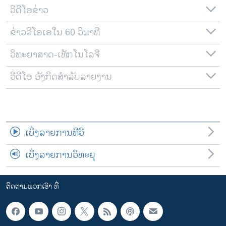
ວີດີໂອຂ່າວ
ຂ່າວວີໂອເອໃນ 60 ວິນາທີ
ວິທະຍາສາດ-ເທັກໂນໂລຈີ
ວີດີໂອ ອັງກິດສຳລັບລາຍງານ
ເບິ່ງລາຍການທີວີ
ເບິ່ງລາຍການວິທະຍຸ
ຕິດຕາມພວກເຮົາ ທີ່