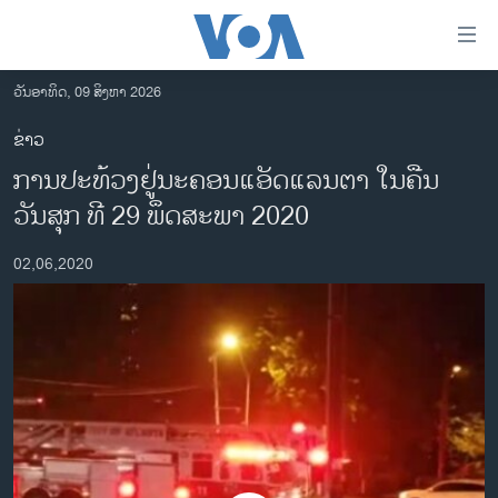
ລິ້ງ
ສຳຫລັບ
ເຂົ້າ
ວັນອາທິດ, 09 ສິງຫາ 2026
ຫາ
ໂຮມເພຈ
ຂ່າວ
ຂ້າມ
ລາວ
ການປະທ້ວງຢູ່ນະຄອນແອັດແລນຕາ ໃນຄືນ
ຂ້າມ
ອາເມຣິກາ
ຂ້າມ
ວັນສຸກ ທີ 29 ພຶດສະພາ 2020
ໄປ
ການເລືອກຕັ້ງ ປະທານາທີບໍດີ ສະຫະລັດ 2024
ຫາ
02,06,2020
ຂ່າວ​ຈີນ
ຊອກ
ຄົ້ນ
ໂລກ
ເອເຊຍ
ອິດສະຫຼະພາບດ້ານການຂ່າວ
ຊີວິດຊາວລາວ
ຊຸມຊົນຊາວລາວ