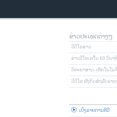
ວິທະຍາສາດ-ເທັກໂນໂລຈີ
ທຸລະກິດ
ພາສາອັງກິດ
ວີດີໂອ
ຂ່າວປະເພດຕ່າງໆ
ສຽງ
ວີດີໂອຂ່າວ
ລາຍການກະຈາຍສຽງ
ຂ່າວວີໂອເອໃນ 60 ວິນາທ
ລາຍງານ
ວິທະຍາສາດ-ເທັກໂນໂລຈ
ວີດີໂອ ອັງກິດສຳລັບລາ
ເບິ່ງລາຍການທີວີ