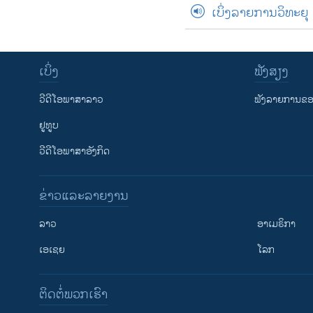
ເບິ່ງລາຍການວິທະຍຸ
ເບິ່ງ
ຟັງສຽງ
ວີດີໂອພາສາລາວ
ຟັງລາຍການຂອງ
ຢູທູບ
ວີດີໂອພາສາອັງກິດ
ຂ່າວແລະລາຍງານ
ລາວ
ອາເມຣິກາ
ເອເຊຍ
ໂລກ
ຕິດຕໍ່ພວກເຮົາ