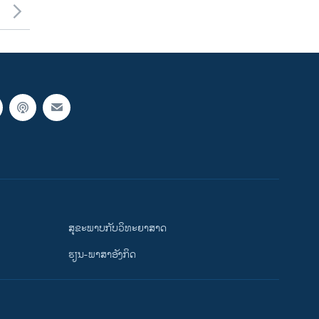
ສຸຂະພາບກັບວິທະຍາສາດ
ຮຽນ-ພາສາອັງກິດ