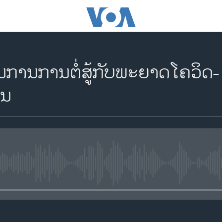
ການການຕໍ່ສູ້ກັບພະຍາດໂຄວິດ-
ິນ
No media source currently availa