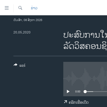
ລິ້ງ
ຂ່າວ
ສຳຫລັບ
ເຂົ້າ
ຄົ້ນຫາ
ວັນເສົາ, 08 ສິງຫາ 2026
ໂຮມເພຈ
ຫາ
ລາວ
ປະສົບການໃນ
20,05,2020
ຂ້າມ
ຂ້າມ
ອາເມຣິກາ
ລັດວິສຄອນຊ
ຂ້າມ
ການເລືອກຕັ້ງ ປະທານາທີບໍດີ ສະຫະລັດ
ໄປ
2024
ຫາ
ຂ່າວ​ຈີນ
ຊອກ
ແຊຣ໌
ຄົ້ນ
ໂລກ
ເອເຊຍ
ອິດສະຫຼະພາບດ້ານການຂ່າວ
0:00
ຊີວິດຊາວລາວ
ຄລິກເພື່ອເປີດ
ຊຸມຊົນຊາວລາວ