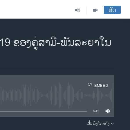
ສົດ
19 ຂອງຄູ່ສາມີ-ພັນລະຍາໃນ
EMBED
ble
6:41
ລິງໂດຍກົງ
EMBED