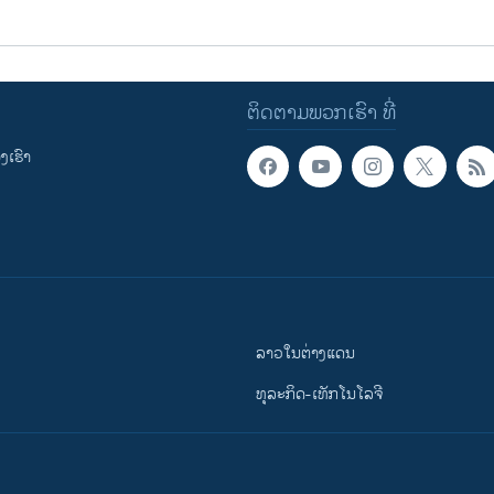
ຕິດຕາມພວກເຮົາ ທີ່
ເຮົາ
ລາວໃນຕ່າງແດນ
ທຸລະກິດ-ເທັກໂນໂລຈີ