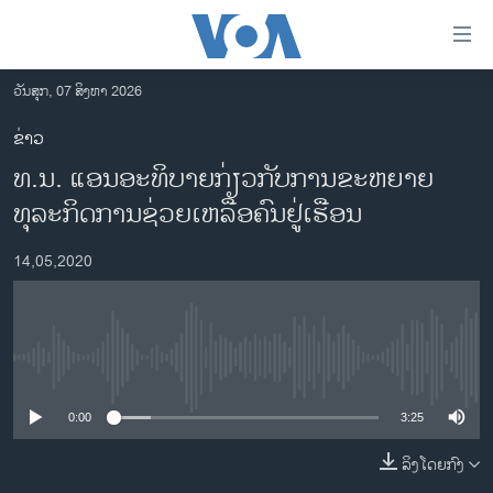
ລິ້ງ
ສຳຫລັບ
ເຂົ້າ
ວັນສຸກ, 07 ສິງຫາ 2026
ຫາ
ໂຮມເພຈ
ຂ່າວ
ຂ້າມ
ລາວ
ທ.ນ. ແອນອະທິບາຍກ່ຽວກັບການຂະຫຍາຍ
ຂ້າມ
ອາເມຣິກາ
ຂ້າມ
ທຸລະກິດການຊ່ວຍເຫລືອຄົນຢູ່ເຮືອນ
ໄປ
ການເລືອກຕັ້ງ ປະທານາທີບໍດີ ສະຫະລັດ 2024
ຫາ
14,05,2020
ຂ່າວ​ຈີນ
ຊອກ
ຄົ້ນ
ໂລກ
ເອເຊຍ
No media source currently available
ອິດສະຫຼະພາບດ້ານການຂ່າວ
0:00
3:25
ຊີວິດຊາວລາວ
ລິງໂດຍກົງ
ຊຸມຊົນຊາວລາວ