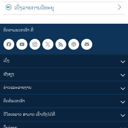
ເບິ່ງລາຍການວິທະຍຸ
ຕິດຕາມພວກເຮົາ ທີ່
ເບິ່ງ
ຟັງສຽງ
ຂ່າວແລະລາຍງານ
ຕິດຕໍ່ພວກເຮົາ
ວີໂອເອລາວ ສາມາດ ເຂົ້າເຖິງໄດ້ທີ່
​ລິ້ງ​ຕ່າງໆ