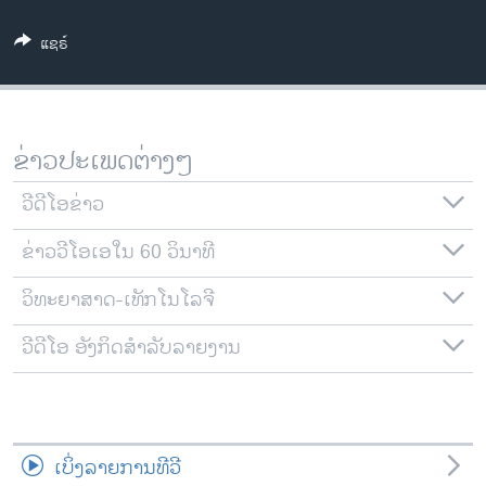
ວິທະຍາສາດ-ເທັກໂນໂລຈີ
ແຊຣ໌
ທຸລະກິດ
ພາສາອັງກິດ
ວີດີໂອ
ຂ່າວປະເພດຕ່າງໆ
ສຽງ
ວີດີໂອຂ່າວ
ລາຍການກະຈາຍສຽງ
ຕິດຕາມພວກເຮົາ ທີ່
ຂ່າວວີໂອເອໃນ 60 ວິນາທີ
ລາຍງານ
ວິທະຍາສາດ-ເທັກໂນໂລຈີ
ພາສາຕ່າງໆ
ວີດີໂອ ອັງກິດສຳລັບລາຍງານ
ເບິ່ງລາຍການທີວີ