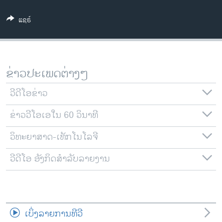
ວິທະຍາສາດ-ເທັກໂນໂລຈີ
ແຊຣ໌
ທຸລະກິດ
ພາສາອັງກິດ
ວີດີໂອ
ຂ່າວປະເພດຕ່າງໆ
ສຽງ
ວີດີໂອຂ່າວ
ລາຍການກະຈາຍສຽງ
ຕິດຕາມພວກເຮົາ ທີ່
ຂ່າວວີໂອເອໃນ 60 ວິນາທີ
ລາຍງານ
ວິທະຍາສາດ-ເທັກໂນໂລຈີ
ພາສາຕ່າງໆ
ວີດີໂອ ອັງກິດສຳລັບລາຍງານ
ເບິ່ງລາຍການທີວີ