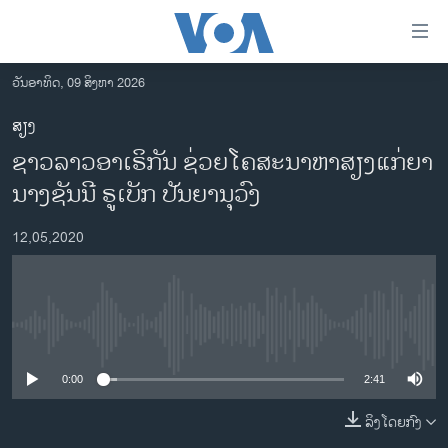
ລິ້ງ
ສຳຫລັບ
ເຂົ້າ
ວັນອາທິດ, 09 ສິງຫາ 2026
ຫາ
ໂຮມເພຈ
ສຽງ
ຂ້າມ
ລາວ
ຊາວລາວອາເຣິກັນ ຊ່ວຍໂຄສະນາຫາສຽງແກ່ຍາ
ຂ້າມ
ອາເມຣິກາ
ຂ້າມ
ນາງຊັນນີ ຣູເບັກ ປັນຍານຸວົງ
ໄປ
ການເລືອກຕັ້ງ ປະທານາທີບໍດີ ສະຫະລັດ 2024
ຫາ
12,05,2020
ຂ່າວ​ຈີນ
ຊອກ
ຄົ້ນ
ໂລກ
ເອເຊຍ
No media source currently available
ອິດສະຫຼະພາບດ້ານການຂ່າວ
0:00
2:41
ຊີວິດຊາວລາວ
ລິງໂດຍກົງ
ຊຸມຊົນຊາວລາວ