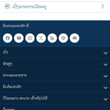
ເບິ່ງລາຍການວິທະຍຸ
ຕິດຕາມພວກເຮົາ ທີ່
ເບິ່ງ
ຟັງສຽງ
ຂ່າວແລະລາຍງານ
ຕິດຕໍ່ພວກເຮົາ
ວີໂອເອລາວ ສາມາດ ເຂົ້າເຖິງໄດ້ທີ່
​ລິ້ງ​ຕ່າງໆ