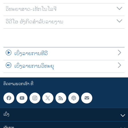
ວິທະຍາສາດ-ເທັກໂນໂລຈີ
ວີດີໂອ ອັງກິດສຳລັບລາຍງານ
ເບິ່ງລາຍການທີວີ
ເບິ່ງລາຍການວິທະຍຸ
ຕິດຕາມພວກເຮົາ ທີ່
ເບິ່ງ
ຟັງສຽງ