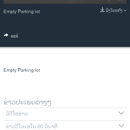
ວິທະຍາສາດ-ເທັກໂນໂລຈີ
ລິງໂດຍກົງ
Empty Parking lot
ທຸລະກິດ
ພາສາອັງກິດ
ວີດີໂອ
ແຊຣ໌
ສຽງ
ລາຍການກະຈາຍສຽງ
ຕິດຕາມພວກເຮົາ ທີ່
ລາຍງານ
Empty Parking lot
ພາສາຕ່າງໆ
ຂ່າວປະເພດຕ່າງໆ
ວີດີໂອຂ່າວ
ຂ່າວວີໂອເອໃນ 60 ວິນາທີ