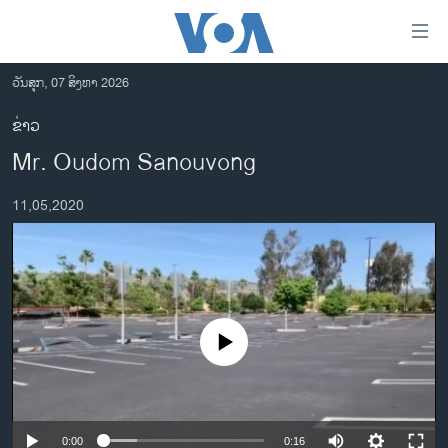
ລິ້ງ
ສຳຫລັບ
ເຂົ້າ
ວັນສຸກ, 07 ສິງຫາ 2026
ຫາ
ໂຮມເພຈ
ຂ່າວ
ຂ້າມ
ລາວ
Mr. Oudom Sanouvong
ຂ້າມ
ອາເມຣິກາ
ຂ້າມ
11,05,2020
ໄປ
ການເລືອກຕັ້ງ ປະທານາທີບໍດີ ສະຫະລັດ 2024
ຫາ
ຂ່າວ​ຈີນ
ຊອກ
ຄົ້ນ
ໂລກ
ເອເຊຍ
No media source currently available
ອິດສະຫຼະພາບດ້ານການຂ່າວ
ຊີວິດຊາວລາວ
ຊຸມຊົນຊາວລາວ
0:00
0:16