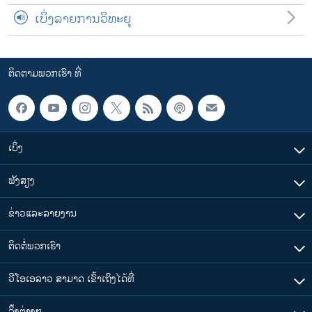
ເບິ່ງລາຍການວິທະຍຸ
ຕິດຕາມພວກເຮົາ ທີ່
ເບິ່ງ
ຟັງສຽງ
ຂ່າວແລະລາຍງານ
ຕິດຕໍ່ພວກເຮົາ
ວີໂອເອລາວ ສາມາດ ເຂົ້າເຖິງໄດ້ທີ່
​ລິ້ງ​ຕ່າງໆ