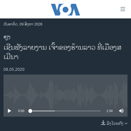
ລິ້ງ
ສຳຫລັບ
ເຂົ້າ
ວັນອາທິດ, 09 ສິງຫາ 2026
ຫາ
ໂຮມເພຈ
ສຽງ
ຂ້າມ
ລາວ
ເຊີນຟັງລາຍງານ ເຈົ້າຂອງຮ້ານລາວ ທີ່ເມືອງສ
ຂ້າມ
ອາເມຣິກາ
ຂ້າມ
ເມີນາ
ໄປ
ການເລືອກຕັ້ງ ປະທານາທີບໍດີ ສະຫະລັດ 2024
ຫາ
08,05,2020
ຂ່າວ​ຈີນ
ຊອກ
ຄົ້ນ
ໂລກ
ເອເຊຍ
No media source currently available
ອິດສະຫຼະພາບດ້ານການຂ່າວ
0:00
1:34
ຊີວິດຊາວລາວ
ລິງໂດຍກົງ
ຊຸມຊົນຊາວລາວ