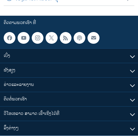
ຕິດຕາມພວກເຮົາ ທີ່
ເບິ່ງ
ຟັງສຽງ
ຂ່າວແລະລາຍງານ
ຕິດຕໍ່ພວກເຮົາ
ວີໂອເອລາວ ສາມາດ ເຂົ້າເຖິງໄດ້ທີ່
​ລິ້ງ​ຕ່າງໆ