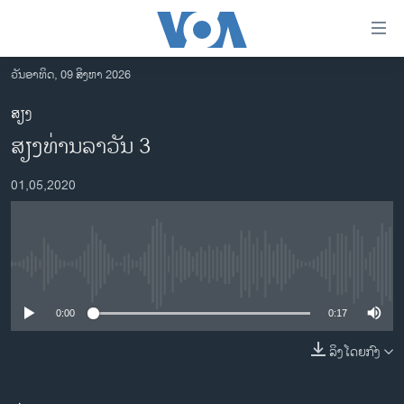
ລິ້ງ
ສຳຫລັບ
ເຂົ້າ
ວັນອາທິດ, 09 ສິງຫາ 2026
ຫາ
ໂຮມເພຈ
ສຽງ
ຂ້າມ
ລາວ
ສຽງທ່ານລາວັນ 3
ຂ້າມ
ອາເມຣິກາ
ຂ້າມ
01,05,2020
ໄປ
ການເລືອກຕັ້ງ ປະທານາທີບໍດີ ສະຫະລັດ 2024
ຫາ
ຂ່າວ​ຈີນ
ຊອກ
ຄົ້ນ
ໂລກ
No media source currently available
ເອເຊຍ
0:00
0:17
ອິດສະຫຼະພາບດ້ານການຂ່າວ
ຊີວິດຊາວລາວ
ລິງໂດຍກົງ
ຊຸມຊົນຊາວລາວ