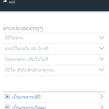
ແຊຣ໌
ວິທະຍາສາດ-ເທັກໂນໂລຈີ
ທຸລະກິດ
ພາສາອັງກິດ
ຂ່າວປະເພດຕ່າງໆ
ວີດີໂອ
ວີດີໂອຂ່າວ
ສຽງ
ຂ່າວວີໂອເອໃນ 60 ວິນາທີ
ລາຍການກະຈາຍສຽງ
ຕິດຕາມພວກເຮົາ ທີ່
ລາຍງານ
ວິທະຍາສາດ-ເທັກໂນໂລຈີ
ວີດີໂອ ອັງກິດສຳລັບລາຍງານ
ພາສາຕ່າງໆ
ເບິ່ງລາຍການທີວີ
ເບິ່ງລາຍການວິທະຍຸ