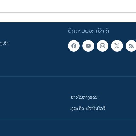
ຕິດຕາມພວກເຮົາ ທີ່
ເຮົາ
ລາວໃນຕ່າງແດນ
ທຸລະກິດ-ເທັກໂນໂລຈີ