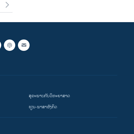
ສຸຂະພາບກັບວິທະຍາສາດ
ຮຽນ-ພາສາອັງກິດ