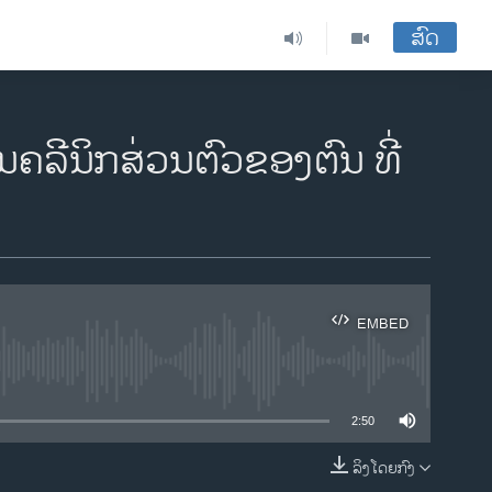
ສົດ
ໃນຄລີນິກສ່ວນຕົວຂອງຕົນ ທີ່
EMBED
ble
2:50
ລິງໂດຍກົງ
EMBED