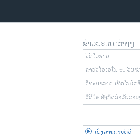
ວິທະຍາສາດ-ເທັກໂນໂລຈີ
ທຸລະກິດ
ພາສາອັງກິດ
ວີດີໂອ
ຂ່າວປະເພດຕ່າງໆ
ສຽງ
ວີດີໂອຂ່າວ
ລາຍການກະຈາຍສຽງ
ຂ່າວວີໂອເອໃນ 60 ວິນາທ
ລາຍງານ
ວິທະຍາສາດ-ເທັກໂນໂລຈ
ວີດີໂອ ອັງກິດສຳລັບລາ
ເບິ່ງລາຍການທີວີ