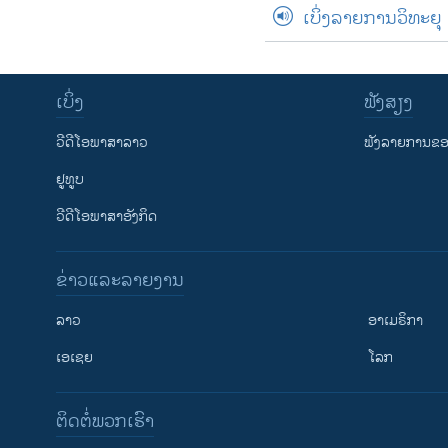
ເບິ່ງລາຍການວິທະຍຸ
ເບິ່ງ
ຟັງສຽງ
ວີດີໂອພາສາລາວ
ຟັງລາຍການຂອງ
ຢູທູບ
ວີດີໂອພາສາອັງກິດ
ຂ່າວແລະລາຍງານ
ລາວ
ອາເມຣິກາ
ເອເຊຍ
ໂລກ
ຕິດຕໍ່ພວກເຮົາ