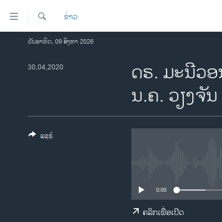
ລິ້ງ
ຂ່າວ
ສຳຫລັບ
ເຂົ້າ
ຄົ້ນຫາ
ວັນອາທິດ, 09 ສິງຫາ 2026
ໂຮມເພຈ
ຫາ
ລາວ
ດຣ. ມະນີວອນ 
30,04,2020
ຂ້າມ
ຂ້າມ
ອາເມຣິກາ
ນ.ຄ. ວຽງຈັນ
ຂ້າມ
ການເລືອກຕັ້ງ ປະທານາທີບໍດີ ສະຫະລັດ
ໄປ
2024
ຫາ
ຂ່າວ​ຈີນ
ຊອກ
ແຊຣ໌
ຄົ້ນ
ໂລກ
ເອເຊຍ
ອິດສະຫຼະພາບດ້ານການຂ່າວ
0:00
ຊີວິດຊາວລາວ
ຄລິກເພື່ອເປີດ
ຊຸມຊົນຊາວລາວ