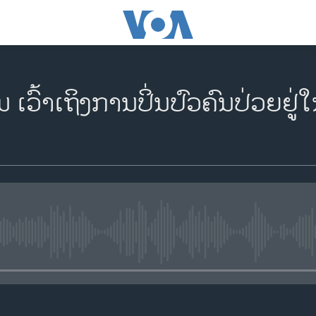
ເວົ້າເຖິງການປິ່ນປົວຄົນປ່ວຍຢູ່
No media source currently availa