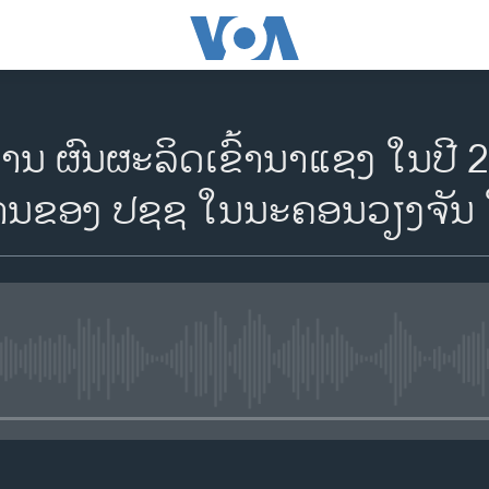
ານ ຜົນຜະລິດເຂົ້ານາແຊງ ໃນປີ 
ານຂອງ ປຊຊ ໃນນະຄອນວຽງຈັນ 
No media source currently availa