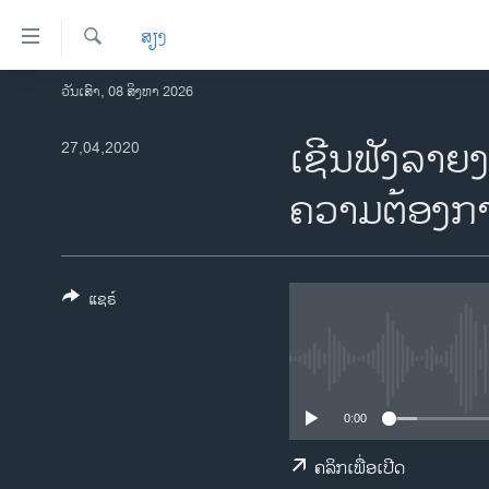
ລິ້ງ
ສຽງ
ສຳຫລັບ
ເຂົ້າ
ຄົ້ນຫາ
ວັນເສົາ, 08 ສິງຫາ 2026
ໂຮມເພຈ
ຫາ
ລາວ
ເຊີນຟັງລາຍງ
27,04,2020
ຂ້າມ
ຂ້າມ
ອາເມຣິກາ
ຄວາມຕ້ອງກ
ຂ້າມ
ການເລືອກຕັ້ງ ປະທານາທີບໍດີ ສະຫະລັດ
ໄປ
2024
ຫາ
ຂ່າວ​ຈີນ
ຊອກ
ແຊຣ໌
ຄົ້ນ
ໂລກ
ເອເຊຍ
ອິດສະຫຼະພາບດ້ານການຂ່າວ
0:00
ຊີວິດຊາວລາວ
ຄລິກເພື່ອເປີດ
ຊຸມຊົນຊາວລາວ