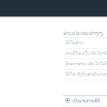
ວິທະຍາສາດ-ເທັກໂນໂລຈີ
ທຸລະກິດ
ພາສາອັງກິດ
ວີດີໂອ
ຂ່າວປະເພດຕ່າງໆ
ສຽງ
ວີດີໂອຂ່າວ
ລາຍການກະຈາຍສຽງ
ຂ່າວວີໂອເອໃນ 60 ວິນາທ
ລາຍງານ
ວິທະຍາສາດ-ເທັກໂນໂລຈ
ວີດີໂອ ອັງກິດສຳລັບລາ
ເບິ່ງລາຍການທີວີ