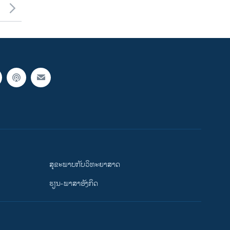
ສຸຂະພາບກັບວິທະຍາສາດ
ຮຽນ-ພາສາອັງກິດ