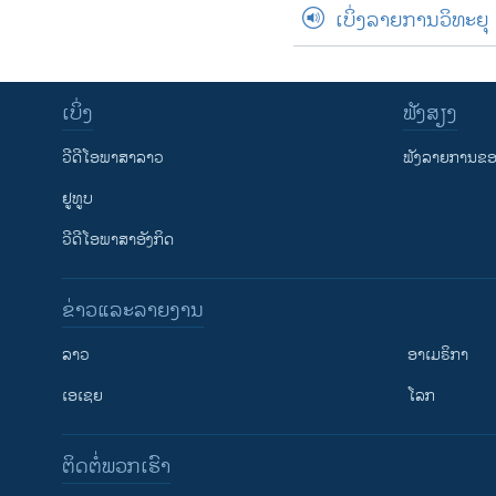
ເບິ່ງລາຍການວິທະຍຸ
ເບິ່ງ
ຟັງສຽງ
ວີດີໂອພາສາລາວ
ຟັງລາຍການຂອງ
ຢູທູບ
ວີດີໂອພາສາອັງກິດ
ຂ່າວແລະລາຍງານ
ລາວ
ອາເມຣິກາ
ເອເຊຍ
ໂລກ
ຕິດຕໍ່ພວກເຮົາ