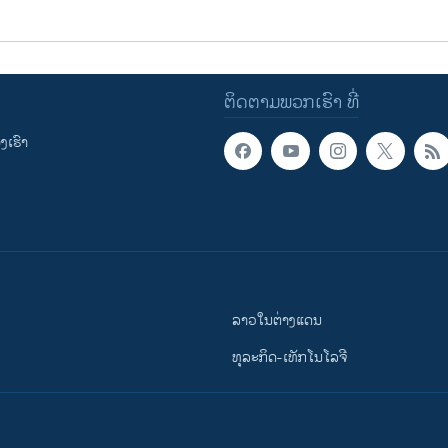
ຕິດຕາມພວກເຮົາ ທີ່
ເຮົາ
ລາວໃນຕ່າງແດນ
ທຸລະກິດ-ເທັກໂນໂລຈີ