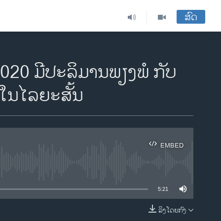
ສົດ
2020 ມີປະລິມານພຽງພໍ ກັບ
ໃນໄລຍະສັ້ນ
EMBED
ble
5:21
ລິງໂດຍກົງ
EMBED