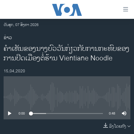
ລິ້ງ
ສຳຫລັບ
ເຂົ້າ
ວັນສຸກ, 07 ສິງຫາ 2026
ຫາ
ໂຮມເພຈ
ຂ່າວ
ຂ້າມ
ລາວ
ຄໍາເຫັນຂອງນາງບົວວັນກ່ຽວກັບການກະທົບຂອງ
ຂ້າມ
ອາເມຣິກາ
ຂ້າມ
ການປິດເມືອງຕໍ່ຮ້ານ Vientiane Noodle
ໄປ
ການເລືອກຕັ້ງ ປະທານາທີບໍດີ ສະຫະລັດ 2024
ຫາ
15,04,2020
ຂ່າວ​ຈີນ
ຊອກ
ຄົ້ນ
ໂລກ
ເອເຊຍ
No media source currently available
ອິດສະຫຼະພາບດ້ານການຂ່າວ
0:00
0:48
ຊີວິດຊາວລາວ
ລິງໂດຍກົງ
ຊຸມຊົນຊາວລາວ