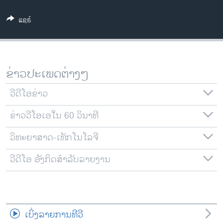
ວິທະຍາສາດ-ເທັກໂນໂລຈີ
ແຊຣ໌
ທຸລະກິດ
ພາສາອັງກິດ
ວີດີໂອ
ຂ່າວປະເພດຕ່າງໆ
ສຽງ
ວີດີໂອຂ່າວ
ລາຍການກະຈາຍສຽງ
ຕິດຕາມພວກເຮົາ ທີ່
ຂ່າວວີໂອເອໃນ 60 ວິນາທີ
ລາຍງານ
ວິທະຍາສາດ-ເທັກໂນໂລຈີ
ພາສາຕ່າງໆ
ວີດີໂອ ອັງກິດສຳລັບລາຍງານ
ເບິ່ງລາຍການທີວີ