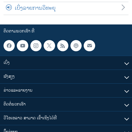
ເບິ່ງລາຍການວິທະຍຸ
ຕິດຕາມພວກເຮົາ ທີ່
ເບິ່ງ
ຟັງສຽງ
ຂ່າວແລະລາຍງານ
ຕິດຕໍ່ພວກເຮົາ
ວີໂອເອລາວ ສາມາດ ເຂົ້າເຖິງໄດ້ທີ່
​ລິ້ງ​ຕ່າງໆ