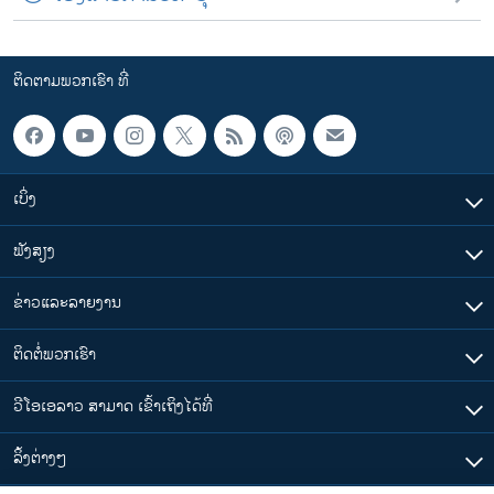
ຕິດຕາມພວກເຮົາ ທີ່
ເບິ່ງ
ຟັງສຽງ
ຂ່າວແລະລາຍງານ
ຕິດຕໍ່ພວກເຮົາ
ວີໂອເອລາວ ສາມາດ ເຂົ້າເຖິງໄດ້ທີ່
​ລິ້ງ​ຕ່າງໆ