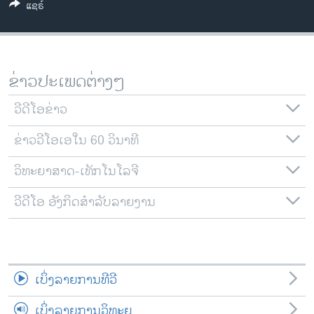
ແຊຣ໌
ວິທະຍາສາດ-ເທັກໂນໂລຈີ
ທຸລະກິດ
ພາສາອັງກິດ
ຂ່າວປະເພດຕ່າງໆ
ວີດີໂອ
ວີດີໂອຂ່າວ
ສຽງ
ຂ່າວວີໂອເອໃນ 60 ວິນາທີ
ລາຍການກະຈາຍສຽງ
ຕິດຕາມພວກເຮົາ ທີ່
ລາຍງານ
ວິທະຍາສາດ-ເທັກໂນໂລຈີ
ວີດີໂອ ອັງກິດສຳລັບລາຍງານ
ພາສາຕ່າງໆ
ເບິ່ງລາຍການທີວີ
ເບິ່ງລາຍການວິທະຍຸ