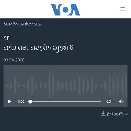
ລິ້ງ
ສຳຫລັບ
ເຂົ້າ
ວັນອາທິດ, 09 ສິງຫາ 2026
ຫາ
ໂຮມເພຈ
ສຽງ
ຂ້າມ
ລາວ
ທ່ານ ດຣ. ທອງຄຳ ສຽງທີ 6
ຂ້າມ
ອາເມຣິກາ
ຂ້າມ
03,04,2020
ໄປ
ການເລືອກຕັ້ງ ປະທານາທີບໍດີ ສະຫະລັດ 2024
ຫາ
ຂ່າວ​ຈີນ
ຊອກ
ຄົ້ນ
ໂລກ
No media source currently available
ເອເຊຍ
0:00
0:34
ອິດສະຫຼະພາບດ້ານການຂ່າວ
ຊີວິດຊາວລາວ
ລິງໂດຍກົງ
ຊຸມຊົນຊາວລາວ