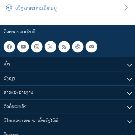
ເບິ່ງລາຍການວິທະຍຸ
ຕິດຕາມພວກເຮົາ ທີ່
ເບິ່ງ
ຟັງສຽງ
ຂ່າວແລະລາຍງານ
ຕິດຕໍ່ພວກເຮົາ
ວີໂອເອລາວ ສາມາດ ເຂົ້າເຖິງໄດ້ທີ່
​ລິ້ງ​ຕ່າງໆ