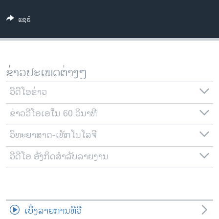
ວິທະຍາສາດ-ເທັກໂນໂລຈີ
ແຊຣ໌
ທຸລະກິດ
ພາສາອັງກິດ
ວີດີໂອ
ຂ່າວປະເພດຕ່າງໆ
ສຽງ
ວີດີໂອຂ່າວ
ລາຍການກະຈາຍສຽງ
ຕິດຕາມພວກເຮົາ ທີ່
ຂ່າວວີໂອເອໃນ 60 ວິນາທີ
ລາຍງານ
ວິທະຍາສາດ-ເທັກໂນໂລຈີ
ພາສາຕ່າງໆ
ວີດີໂອ ອັງກິດສຳລັບລາຍງານ
ເບິ່ງລາຍການທີວີ