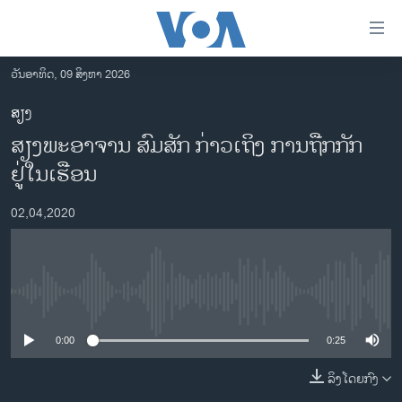
ລິ້ງ
ສຳຫລັບ
ເຂົ້າ
ວັນອາທິດ, 09 ສິງຫາ 2026
ຫາ
ໂຮມເພຈ
ສຽງ
ຂ້າມ
ລາວ
ສຽງພະອາຈານ ສົມສັກ ກ່າວເຖິງ ການຖືກກັກ
ຂ້າມ
ອາເມຣິກາ
ຂ້າມ
ຢູ່ໃນເຮືອນ
ໄປ
ການເລືອກຕັ້ງ ປະທານາທີບໍດີ ສະຫະລັດ 2024
ຫາ
02,04,2020
ຂ່າວ​ຈີນ
ຊອກ
ຄົ້ນ
ໂລກ
ເອເຊຍ
No media source currently available
ອິດສະຫຼະພາບດ້ານການຂ່າວ
0:00
0:25
ຊີວິດຊາວລາວ
ລິງໂດຍກົງ
ຊຸມຊົນຊາວລາວ