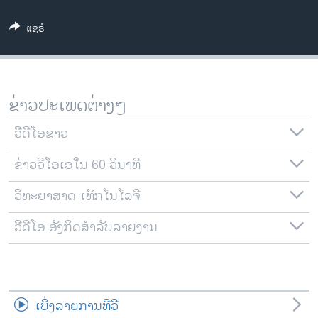
ວິທະຍາສາດ-ເທັກໂນໂລຈີ
ແຊຣ໌
ທຸລະກິດ
ພາສາອັງກິດ
ວີດີໂອ
ຂ່າວປະເພດຕ່າງໆ
ສຽງ
ວີດີໂອຂ່າວ
ລາຍການກະຈາຍສຽງ
ຕິດຕາມພວກເຮົາ ທີ່
ຂ່າວວີໂອເອໃນ 60 ວິນາທີ
ລາຍງານ
ວິທະຍາສາດ-ເທັກໂນໂລຈີ
ພາສາຕ່າງໆ
ວີດີໂອ ອັງກິດສຳລັບລາຍງານ
ເບິ່ງລາຍການທີວີ