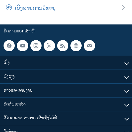
ເບິ່ງລາຍການວິທະຍຸ
ຕິດຕາມພວກເຮົາ ທີ່
ເບິ່ງ
ຟັງສຽງ
ຂ່າວແລະລາຍງານ
ຕິດຕໍ່ພວກເຮົາ
ວີໂອເອລາວ ສາມາດ ເຂົ້າເຖິງໄດ້ທີ່
​ລິ້ງ​ຕ່າງໆ