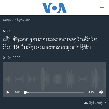
ລິ້ງ
ສຳຫລັບ
ເຂົ້າ
ວັນສຸກ, 07 ສິງຫາ 2026
ຫາ
ໂຮມເພຈ
ຂ່າວ
ຂ້າມ
ລາວ
ເຊີນຟັງລາຍງານການລະບາດຂອງໄວຣັສໂຄ
ຂ້າມ
ອາເມຣິກາ
ຂ້າມ
ວິດ-19 ໃນຂົງເຂດມະຫາສະໝຸດປາຊີຟິກ
ໄປ
ການເລືອກຕັ້ງ ປະທານາທີບໍດີ ສະຫະລັດ 2024
ຫາ
01,04,2020
ຂ່າວ​ຈີນ
ຊອກ
ຄົ້ນ
ໂລກ
ເອເຊຍ
No media source currently available
ອິດສະຫຼະພາບດ້ານການຂ່າວ
0:00
4:45
ຊີວິດຊາວລາວ
ລິງໂດຍກົງ
ຊຸມຊົນຊາວລາວ