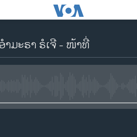
ຳມະຣາ ຣໍເຈີ - ໜ້າທີ່
No media source currently availa