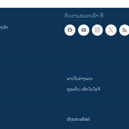
ຕິດຕາມພວກເຮົາ ທີ່
ເຮົາ
ລາວໃນຕ່າງແດນ
ທຸລະກິດ-ເທັກໂນໂລຈີ
ຟັງພອດແຄັສຕ໌