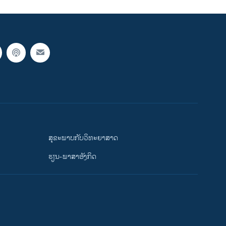
ສຸຂະພາບກັບວິທະຍາສາດ
ຮຽນ-ພາສາອັງກິດ