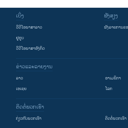
ເບິ່ງ
ຟັງສຽງ
ວີດີໂອພາສາລາວ
ຟັງລາຍການຂອງ
ຢູທູບ
ວີດີໂອພາສາອັງກິດ
ຂ່າວແລະລາຍງານ
ລາວ
ອາເມຣິກາ
ເອເຊຍ
ໂລກ
ຕິດຕໍ່ພວກເຮົາ
ກ່ຽວກັບພວກເຮົາ
ຕິດຕໍ່ພວກເຮົາ