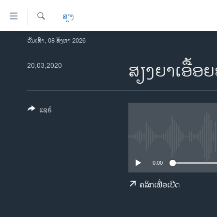
ລິ້ງ
ສຽງ
ສຳຫລັບ
ເຂົ້າ
ຄົ້ນຫາ
ວັນເສົາ, 08 ສິງຫາ 2026
ໂຮມເພຈ
ຫາ
ລາວ
ສຽງຍາເອື້ອຍອ
20,03,2020
ຂ້າມ
ຂ້າມ
ອາເມຣິກາ
ຂ້າມ
ການເລືອກຕັ້ງ ປະທານາທີບໍດີ ສະຫະລັດ
ໄປ
2024
ແຊຣ໌
ຫາ
ຂ່າວ​ຈີນ
ຊອກ
ຄົ້ນ
ໂລກ
ເອເຊຍ
0:00
ອິດສະຫຼະພາບດ້ານການຂ່າວ
ຄລິກເພື່ອເປີດ
ຊີວິດຊາວລາວ
ຊຸມຊົນຊາວລາວ