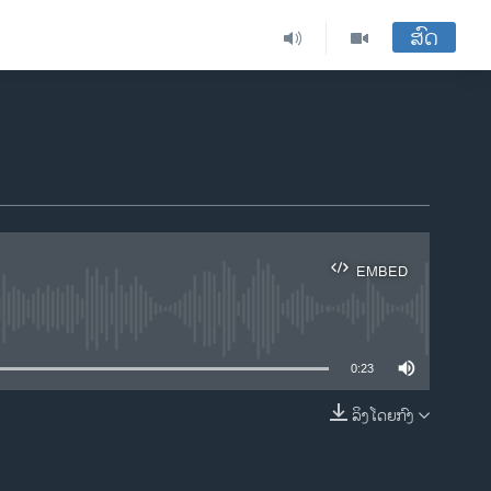
ສົດ
EMBED
ble
0:23
ລິງໂດຍກົງ
EMBED