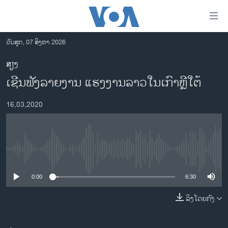
ລິ້ງ
ສຳຫລັບ
ເຂົ້າ
ວັນສຸກ, 07 ສິງຫາ 2026
ຫາ
ໂຮມເພຈ
ສຽງ
ຂ້າມ
ລາວ
ເຊີນ​ຟັງ​ລາຍງ​ານ ແຮງ​ງານ​ລາວ​ໃນ​ເກົາ​ຫຼີ​ໃຕ້
ຂ້າມ
ອາເມຣິກາ
ຂ້າມ
16,03,2020
ໄປ
ການເລືອກຕັ້ງ ປະທານາທີບໍດີ ສະຫະລັດ 2024
ຫາ
ຂ່າວ​ຈີນ
ຊອກ
ຄົ້ນ
ໂລກ
No media source currently available
ເອເຊຍ
0:00
6:30
ອິດສະຫຼະພາບດ້ານການຂ່າວ
ຊີວິດຊາວລາວ
ລິງໂດຍກົງ
ຊຸມຊົນຊາວລາວ