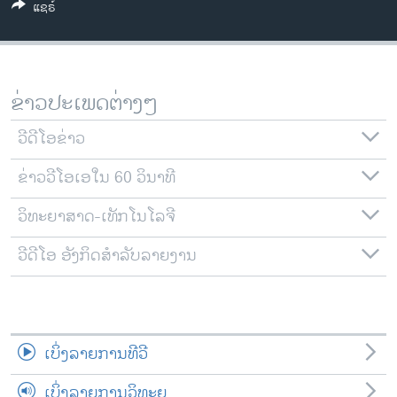
ແຊຣ໌
ວິທະຍາສາດ-ເທັກໂນໂລຈີ
ທຸລະກິດ
ພາສາອັງກິດ
ຂ່າວປະເພດຕ່າງໆ
ວີດີໂອ
ວີດີໂອຂ່າວ
ສຽງ
ຂ່າວວີໂອເອໃນ 60 ວິນາທີ
ລາຍການກະຈາຍສຽງ
ຕິດຕາມພວກເຮົາ ທີ່
ລາຍງານ
ວິທະຍາສາດ-ເທັກໂນໂລຈີ
ວີດີໂອ ອັງກິດສຳລັບລາຍງານ
ພາສາຕ່າງໆ
ເບິ່ງລາຍການທີວີ
ເບິ່ງລາຍການວິທະຍຸ