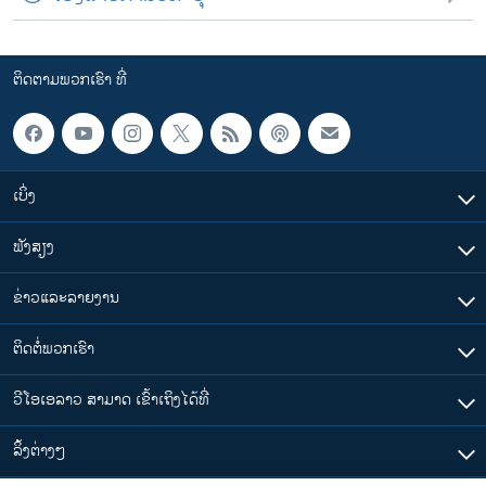
ຕິດຕາມພວກເຮົາ ທີ່
ເບິ່ງ
ຟັງສຽງ
ຂ່າວແລະລາຍງານ
ຕິດຕໍ່ພວກເຮົາ
ວີໂອເອລາວ ສາມາດ ເຂົ້າເຖິງໄດ້ທີ່
​ລິ້ງ​ຕ່າງໆ