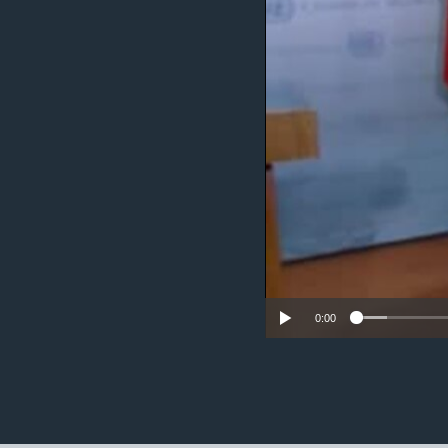
ວິທະຍາສາດ-ເທັກໂນໂລຈີ
ທຸລະກິດ
ພາສາອັງກິດ
ວີດີໂອ
ສຽງ
ລາຍການກະຈາຍສຽງ
ລາຍງານ
0:00