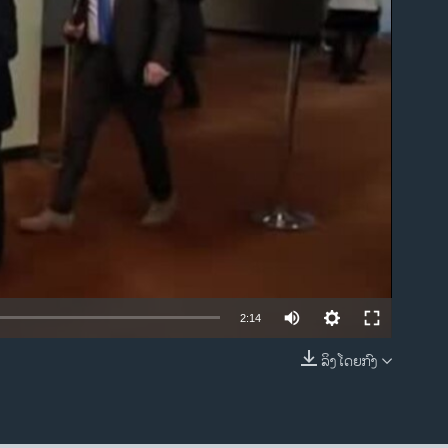
ble
2:14
ລິງໂດຍກົງ
EMBED