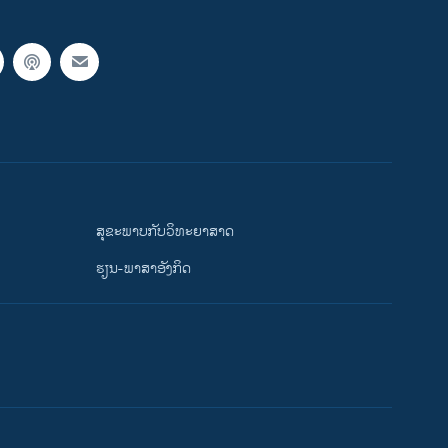
ສຸຂະພາບກັບວິທະຍາສາດ
ຮຽນ-ພາສາອັງກິດ