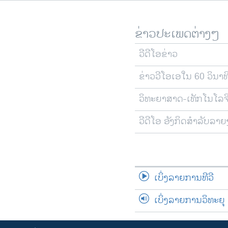
ຂ່າວປະເພດຕ່າງໆ
ວີດີໂອຂ່າວ
ຂ່າວວີໂອເອໃນ 60 ວິນາທ
ວິທະຍາສາດ-ເທັກໂນໂລຈ
ວີດີໂອ ອັງກິດສຳລັບລາ
ເບິ່ງລາຍການທີວີ
ເບິ່ງລາຍການວິທະຍຸ