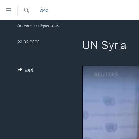
ລິ້ງ
ຂ່າວ
ສຳຫລັບ
ເຂົ້າ
ຄົ້ນຫາ
ວັນອາທິດ, 09 ສິງຫາ 2026
ໂຮມເພຈ
ຫາ
ລາວ
UN Syria
29,02,2020
ຂ້າມ
ຂ້າມ
ອາເມຣິກາ
ຂ້າມ
ການເລືອກຕັ້ງ ປະທານາທີບໍດີ ສະຫະລັດ
ໄປ
2024
ແຊຣ໌
ຫາ
ຂ່າວ​ຈີນ
ຊອກ
ຄົ້ນ
ໂລກ
ເອເຊຍ
ອິດສະຫຼະພາບດ້ານການຂ່າວ
ຊີວິດຊາວລາວ
ຊຸມຊົນຊາວລາວ