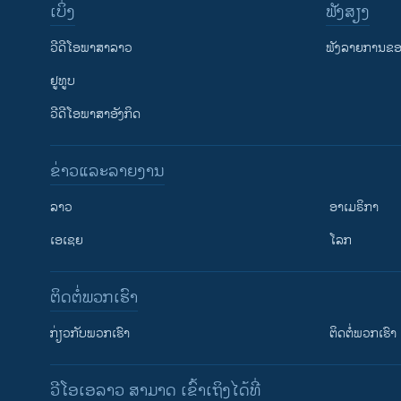
ເບິ່ງ
ຟັງສຽງ
ວີດີໂອພາສາລາວ
ຟັງລາຍການຂອງ
ຢູທູບ
ວີດີໂອພາສາອັງກິດ
ຂ່າວແລະລາຍງານ
ລາວ
ອາເມຣິກາ
ເອເຊຍ
ໂລກ
ຕິດຕໍ່ພວກເຮົາ
ກ່ຽວກັບພວກເຮົາ
ຕິດຕໍ່ພວກເຮົາ
ວີໂອເອລາວ ສາມາດ ເຂົ້າເຖິງໄດ້ທີ່