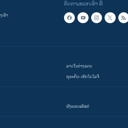
ຕິດຕາມພວກເຮົາ ທີ່
ເຮົາ
ລາວໃນຕ່າງແດນ
ທຸລະກິດ-ເທັກໂນໂລຈີ
ຟັງພອດແຄັສຕ໌