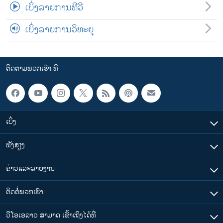
ເບິ່ງລາຍການທີວີ
ເບິ່ງລາຍການວິທະຍຸ
ຕິດຕາມພວກເຮົາ ທີ່
ເບິ່ງ
ຟັງສຽງ
ຂ່າວແລະລາຍງານ
ຕິດຕໍ່ພວກເຮົາ
ວີໂອເອລາວ ສາມາດ ເຂົ້າເຖິງໄດ້ທີ່