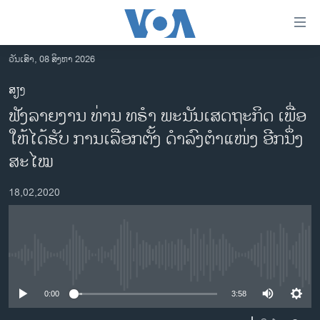
ລິ້ງ
ສຳຫລັບ
ເຂົ້າ
ວັນເສົາ, 08 ສິງຫາ 2026
ຫາ
ໂຮມເພຈ
ສຽງ
ຂ້າມ
ລາວ
ຟັງ​ລາຍ​ງານ ທ່ານ ທ​ຣຳ ພະ​ນັ​ນ​ເສດ​ຖະ​ກິດ ເພື່ອ​
ຂ້າມ
ອາເມຣິກາ
ຂ້າມ
ໃຫ້​ໄດ້​ຮັບ ​ການ​ເລືອກ​ຕັ້ງ ​ດຳ​ລົງ​ຕຳ​ແໜ່​ງ​ ອີກ​ນຶ່ງ​
ໄປ
ການເລືອກຕັ້ງ ປະທານາທີບໍດີ ສະຫະລັດ 2024
ສະ​ໄໝ
ຫາ
ຂ່າວ​ຈີນ
ຊອກ
18,02,2020
ຄົ້ນ
ໂລກ
ເອເຊຍ
ອິດສະຫຼະພາບດ້ານການຂ່າວ
No media source currently available
ຊີວິດຊາວລາວ
0:00
3:58
ຊຸມຊົນຊາວລາວ