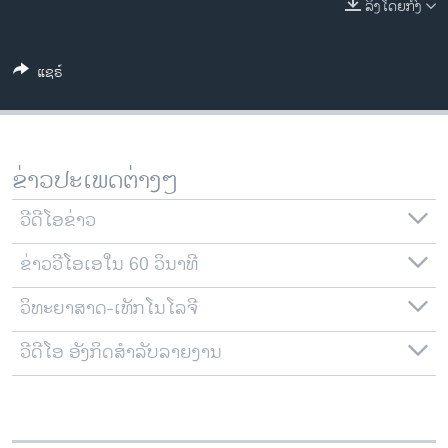
ລິງໂດຍກົງ
ວິທະຍາສາດ-ເທັກໂນໂລຈີ
ທຸລະກິດ
ແຊຣ໌
ພາສາອັງກິດ
ວີດີໂອ
ສຽງ
ຂ່າວປະເພດຕ່າງໆ
ລາຍການກະຈາຍສຽງ
ຕິດຕາມພວກເຮົາ ທີ່
ວີດີໂອຂ່າວ
ລາຍງານ
ຂ່າວວີໂອເອໃນ 60 ວິນາທີ
ວິທະຍາສາດ-ເທັກໂນໂລຈີ
ພາສາຕ່າງໆ
ວີດີໂອ ອັງກິດສຳລັບລາຍງານ