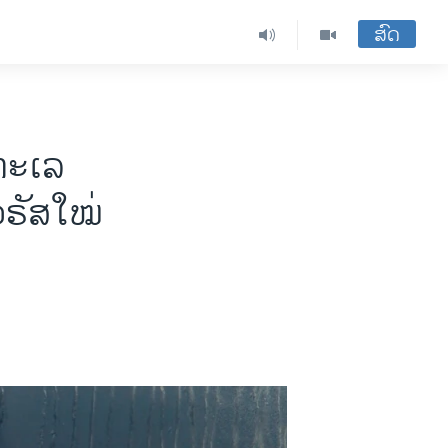
ສົດ
ະ​ເລ​​
ັ​ສ​ໃໝ່ ​