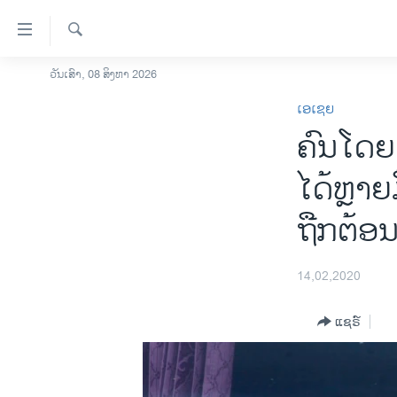
ລິ້ງ
ສຳຫລັບ
ເຂົ້າ
ຄົ້ນຫາ
ວັນເສົາ, 08 ສິງຫາ 2026
ໂຮມເພຈ
ຫາ
ເອເຊຍ
ລາວ
ຂ້າມ
​​ຄົນ​ໂດຍ
ຂ້າມ
ອາເມຣິກາ
ຂ້າມ
ການເລືອກຕັ້ງ ປະທານາທີບໍດີ ສະຫະລັດ
ໄດ້​ຫຼາຍມ
ໄປ
2024
ຫາ
ຖືກ​ຕ້ອນ​
ຂ່າວ​ຈີນ
ຊອກ
ຄົ້ນ
ໂລກ
14,02,2020
ເອເຊຍ
ອິດສະຫຼະພາບດ້ານການຂ່າວ
ແຊຣ໌
ຊີວິດຊາວລາວ
ຊຸມຊົນຊາວລາວ