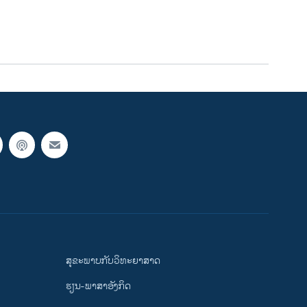
ສຸຂະພາບກັບວິທະຍາສາດ
ຮຽນ-ພາສາອັງກິດ