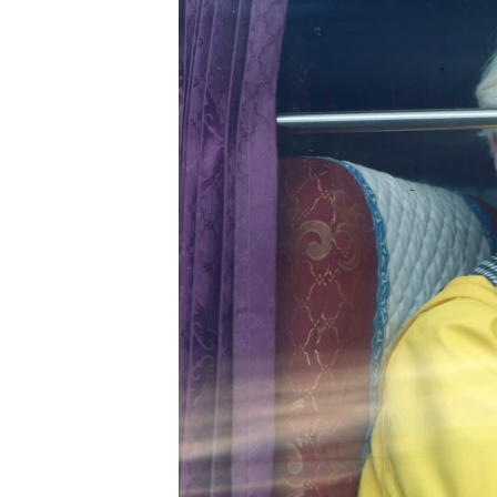
ວິທະຍາສາດ-ເທັກໂນໂລຈີ
ທຸລະກິດ
ພາສາອັງກິດ
ວີດີໂອ
ສຽງ
ລາຍການກະຈາຍສຽງ
ລາຍງານ