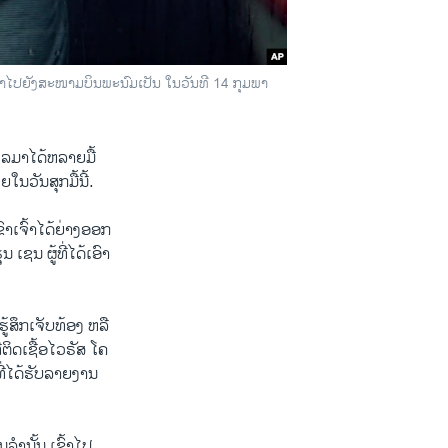
້າ​ໄປ​ຍັງ​ສະ​ໜາມ​ບິນ​ພະ​ນົມ​ເປັນ​ ໃນ​ວັນ​ທີ 14 ກຸມ​​ພາ
ລມ​າ​ໄດ້​ຫລາຍມື້​
ຍໃນ​ວັນ​ສຸກມື້ນີ້.
​ເຈົ້າ​ໄດ້​ຍ່າງ​ອອກ​
 ເຊນ ຜູ້ທີ່​ໄດ້​ເອົາ​
້​ສຶກ​ເຈັບ​ທ້ອງ ຫລື​
​ຕິດ​ເຊື້ອ​ໄວ​ຣັ​ສ ໂຄ
​ໄດ້​ຮັບ​ລາຍ​ງານ​
ນ​ລຳ​ນັ້ນ ເຂົ້າໄປ​