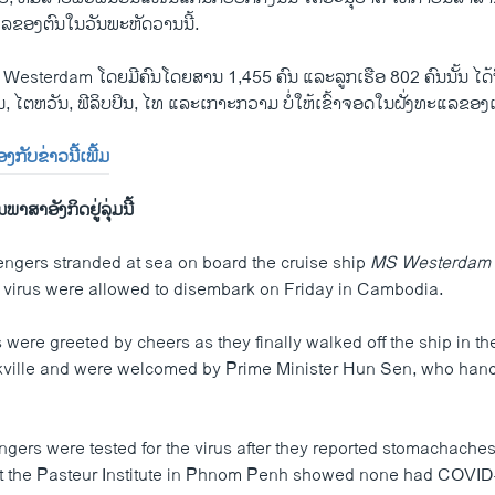
ເລຂອງຕົນ​ໃນ​ວັນ​ພະ​ຫັດ​ວານ​ນີ້.
S Westerdam ໂດຍ​ມີ​ຄົນ​ໂດຍ​ສານ 1,455 ຄົນ ແລະ​ລູກ​ເຮືອ 802 ຄົນ​ນັ້ນ ໄດ້​ຖ
ຸ່ນ, ໄຕ​ຫວັນ, ຟີ​ລິບ​ປິນ, ໄທ ແລະເກາະ​ກວາມ ​ບໍ່​ໃຫ້​ເຂົ້າ​ຈອດໃນ​ຝັ່ງທ​ະ​ແລ​ຂອງ​ເຂ
ຂ້ອງ​ກັບ​ຂ່າວນີ້​ເພີ້ມ
​ພາ​ສາ​ອັງ​ກິດຢູ່​ລຸ່ມນີ້
gers stranded at sea on board the cruise ship
MS Westerdam
w virus were allowed to disembark on Friday in Cambodia.
were greeted by cheers as they finally walked off the ship in 
kville and were welcomed by Prime Minister Hun Sen, who hand
.
ers were tested for the virus after they reported stomachaches 
at the Pasteur Institute in Phnom Penh showed none had COVID-