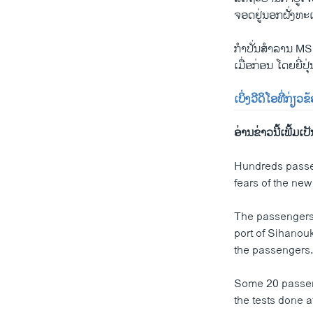
ຈອດ​ຢູ່ນອກ​ຝັ່ງ​ທະ​
ກໍ​າປັ່ນ​ສຳ​ລານ M
ເມື່ອ​ກ່ອນ ໂດຍ​ຍີ່​ປ
ເບິ່ງວີ​ດິ​ໂອ​ທີ່​ກ່ຽວ​
ອ່ານ​ຂ່າວນີ້​ເພີ້ມ​ເປັນ
Hundreds passen
fears of the ne
The passengers 
port of Sihanou
the passengers
Some 20 passeng
the tests done 