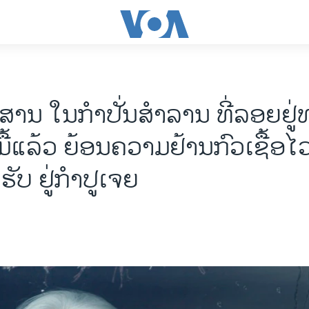
​ສານ ​ໃນກໍ​າປັ່ນ​ສຳ​ລານ ທີ່ລອຍ​ຢູ່​ທ
ື້​ແລ້ວ ຍ້ອນ​ຄວາມຢ້ານ​ກົວ​ເຊື້ອ​ໄວ​ຣ
ຮັບ ຢູ່​ກຳ​ປູ​ເຈຍ​