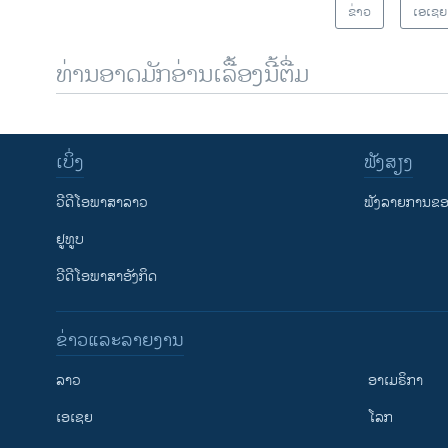
ຂ່າວ
ເອເຊຍ
ທ່ານອາດມັກອ່ານເລື້ອງນີ້ຕື່ມ
ເບິ່ງ
ຟັງສຽງ
ວີດີໂອພາສາລາວ
ຟັງລາຍການຂອງ
ຢູທູບ
ວີດີໂອພາສາອັງກິດ
ຂ່າວແລະລາຍງານ
ລາວ
ອາເມຣິກາ
ເອເຊຍ
ໂລກ