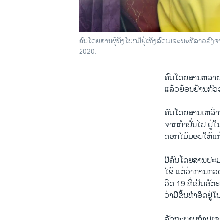
ຄົນ​ໂດຍ​ສານຜູ້​ນຶ່ງ​ໂບກ​ມືຢູ່​ເທິງ​ລົດ​ເມ​ຂະ​ນະທີ່​ລາວ​ລົ
2020.
ຄົນ​ໂດຍ​ສານ​ຫລາຍ​ຮ້
ແລ້ວຍ້ອນ​ຢ້ານກົວ​ວ່າ 
ຄົນ​ໂດຍ​ສານເຫລົ່າ​ນັ
ຈາກກໍ​າປັ່ນໄປ ຢູ່​ໃນ
ດອກ​ໄມ້​ມອບ​ໃຫ້​ແ
ມີຄົນ​ໂດຍ​ສານປະ​ມານ 
ໄຂ້ ແຕ່​ວ່າ​ການກວດ​ພ
ວິດ 19 ທີ່ເປັນ​ອັ​ຕ
ວ່າ​ມີ​ຂຶ້ນ​ທຳ​ອິດ​ຢູ
ລັດ​ຖະ​ບານ​ກຳ​ປູ​ເຈຍ,