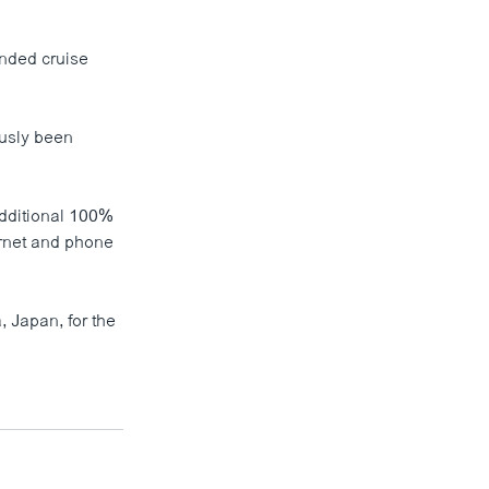
anded cruise
ously been
additional 100%
ernet and phone
, Japan, for the