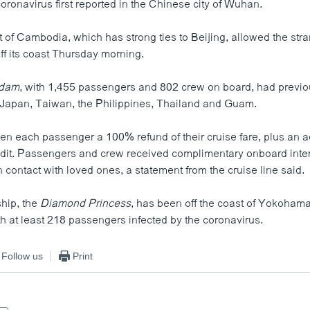
oronavirus first reported in the Chinese city of Wuhan.
of Cambodia, which has strong ties to Beijing, allowed the str
ff its coast Thursday morning.
rdam
, with 1,455 passengers and 802 crew on board, had previ
Japan, Taiwan, the Philippines, Thailand and Guam.
ven each passenger a 100% refund of their cruise fare, plus an 
redit. Passengers and crew received complimentary onboard int
n contact with loved ones, a statement from the cruise line said.
ship, the
Diamond Princess
, has been off the coast of Yokohama
th at least 218 passengers infected by the coronavirus.
Follow us
Print