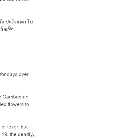
ືກ​ປະ​ຕິດ​ເສດ ໃນ​
ົາ​ເຈົ້າ.
for days over
the Cambodian
ed flowers to
or fever, but
19, the deadly,