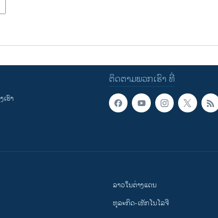
ຕິດຕາມພວກເຮົາ ທີ່
ເຮົາ
ລາວໃນຕ່າງແດນ
ທຸລະກິດ-ເທັກໂນໂລຈີ