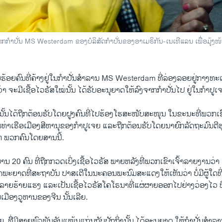
ງ​ຈາກ​ກຳ​ປັ່ນ MS Westerdam ຂອງ​ບໍ​ລິ​ສັດ​ກຳ​ປັ່ນ​ຂອງອາ​ເມຣິ​ກັນ-​​​ເນ​ເທີ​ແລນ ເພື່ອມຸ້ງ​ໜ
ອຍ​ຄົນ​ທີ່​ຄ້າງ​ຢູ່​ໃນກໍ​າປັ່ນ​ສຳ​ລານ MS Westerdam ທີ່​ລ່ອງ​ລອຍ​ຢູ່​ກາງ​ທະ​ເ
ຈະ​ມີເຊື້ອໄວ​ຣັ​ສໃໝ່​ນັ້ນ ​ໄດ້​ຮັບ​ອະ​ນຸ​ຍາດ​ໃຫ້​ລົງ​ຈາກ​ກຳ​ປັ່ນ​ໄປ​ ຢູ່​ໃນ​ກຳ​ປູ​ເຈ
້ນ​ໄດ້​ຖືກ​ຕ້ອນ​ຮັບ​ໂດຍຝູງ​ຄົນທີ່​ໄປ​ຮ້ອງ​ໂຮ​ສະ​ໜັບ​ສະ​ໜຸນ ໃນ​ຂະ​ນະ​ທີ່​ພວກ​ເຂົາ
​ທ່າ​ເຮືອ​ເມືອງສີ​ຫາ​ນຸຂອງ​ກຳ​ປູ​ເຈຍ ແລະ​ຖືກ​ຕ້ອນ​ຮັບ​ໂດຍ​ນາຍົກ​ລັດ​ຖະ​ມົນ​ຕີ​ຮຸນ
ກ່ ພວກຄົນ​ໂດຍ​ສານນີ້.
20 ຄົນ ທີ່​ຖືກກວດ​ເບິ່ງ​ເຊື້ອ​ໄວ​ຣັ​ສ ພາຍ​ຫລັງ​ທີ່​ພວກ​ເຂົາ​ເຈົ້າ​ລາຍ​ງານ​ວ່າ ຮູ
ະ​ຍາດ​ທີ່​ສະ​ຖາ​ບັນ ​ປາ​ສ​ເຕີໃນ​ນະ​ຄອນ​ພະ​ນົມ​ສະ​ແດງ​ໃຫ້​ເຫັນ​ວ່າ ບໍ່​ມີ​ຜູ້​ໃດ​ທີ່
ະ​ລາຍ​ຮ້າຍ​ແຮງ ແລະ​ເປັນເຊື້ອໄວ​ຣັ​ສໂຄ​ໂຣ​ນາ​ທີ່​ແຜ່​ຜາຍ​ອອກ​ໄປ​ຢ່າງວ່ອງ​ໄວ ທີ່
່​ໃນ​ເມືອງວູ​ຫານຂອງ​ຈີນ ນັ້ນເລີຍ.
 ທີີ່​ມີ​ສາຍ​ພົວ​ພັນ​ອັນ​ແໜ້ນ​ແກ່ນ​ກັບ​ປັກ​ກິ່ງນັ້ນ ໄດ້​ອະ​ນຸ​ຍາດ ໃຫ້​ກຳ​ປັ່ນ​ສຳ​ລາ