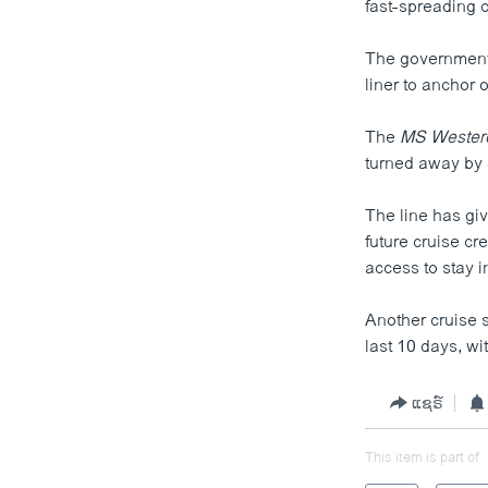
fast-spreading c
The government 
liner
to anchor o
The
MS Weste
turned away by 
The line has gi
future cruise c
access to stay i
Another cruise 
last 10 days, wi
ແຊຣ໌
This item is part of